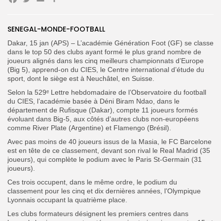
Facebook
Twitter
Email
Partager
Search
Search
for:
SENEGAL-MONDE-FOOTBALL
Button
Dakar, 15 jan (APS) – L’académie Génération Foot (GF) se classe
FR
dans le top 50 des clubs ayant formé le plus grand nombre de
joueurs alignés dans les cinq meilleurs championnats d’Europe
(Big 5), apprend-on du CIES, le Centre international d’étude du
sport, dont le siège est à Neuchâtel, en Suisse.
Selon la 529ᵉ Lettre hebdomadaire de l’Observatoire du football
du CIES, l’académie basée à Déni Biram Ndao, dans le
département de Rufisque (Dakar), compte 11 joueurs formés
évoluant dans Big-5, aux côtés d’autres clubs non-européens
comme River Plate (Argentine) et Flamengo (Brésil).
Avec pas moins de 40 joueurs issus de la Masia, le FC Barcelone
est en tête de ce classement, devant son rival le Real Madrid (35
joueurs), qui complète le podium avec le Paris St-Germain (31
joueurs).
Ces trois occupent, dans le même ordre, le podium du
classement pour les cinq et dix dernières années, l’Olympique
Lyonnais occupant la quatrième place.
Les clubs formateurs désignent les premiers centres dans