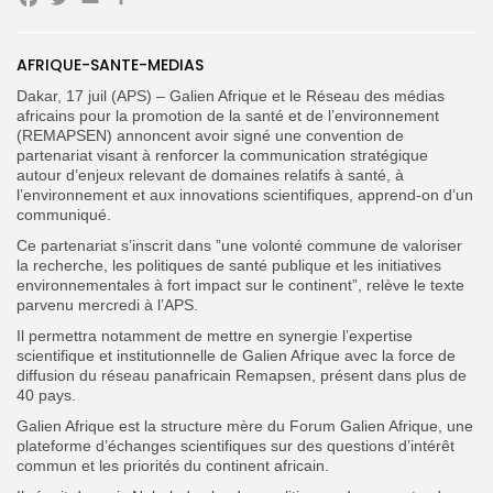
Facebook
Twitter
Email
Search
Search
for:
Button
AFRIQUE-SANTE-MEDIAS
FR
Dakar, 17 juil (APS) – Galien Afrique et le Réseau des médias
africains pour la promotion de la santé et de l’environnement
(REMAPSEN) annoncent avoir signé une convention de
partenariat visant à renforcer la communication stratégique
autour d’enjeux relevant de domaines relatifs à santé, à
l’environnement et aux innovations scientifiques, apprend-on d’un
communiqué.
Ce partenariat s’inscrit dans ”une volonté commune de valoriser
la recherche, les politiques de santé publique et les initiatives
environnementales à fort impact sur le continent”, relève le texte
parvenu mercredi à l’APS.
Il permettra notamment de mettre en synergie l’expertise
scientifique et institutionnelle de Galien Afrique avec la force de
diffusion du réseau panafricain Remapsen, présent dans plus de
40 pays.
Galien Afrique est la structure mère du Forum Galien Afrique, une
plateforme d’échanges scientifiques sur des questions d’intérêt
commun et les priorités du continent africain.