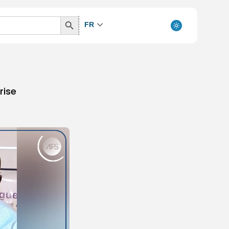
Search
FR
Button
rise