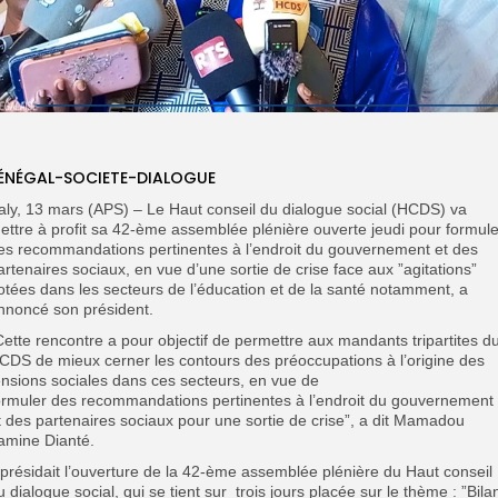
ÉNÉGAL-SOCIETE-DIALOGUE
aly, 13 mars (APS) – Le Haut conseil du dialogue social (HCDS) va
ettre à profit sa 42-ème assemblée plénière ouverte jeudi pour formule
es recommandations pertinentes à l’endroit du gouvernement et des
artenaires sociaux, en vue d’une sortie de crise face aux ”agitations”
otées dans les secteurs de l’éducation et de la santé notamment, a
nnoncé son président.
Cette rencontre a pour objectif de permettre aux mandants tripartites d
CDS de mieux cerner les contours des préoccupations à l’origine des
ensions sociales dans ces secteurs, en vue de
ormuler des recommandations pertinentes à l’endroit du gouvernement
t des partenaires sociaux pour une sortie de crise”, a dit Mamadou
amine Dianté.
l présidait l’ouverture de la 42-ème assemblée plénière du Haut conseil
u dialogue social, qui se tient sur trois jours placée sur le thème : ”Bila