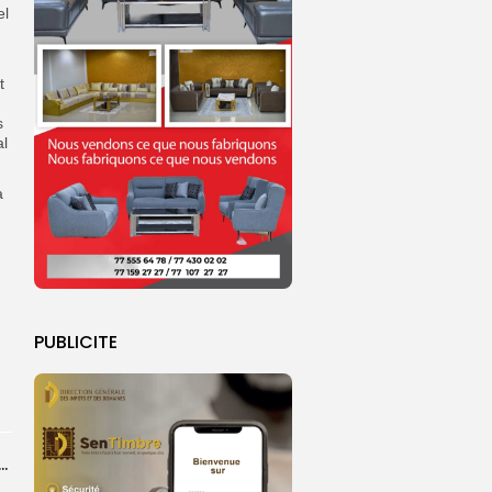
el
t
s
al
a
PUBLICITE
em Dikk prépare le retour des pèlerins dès lundi...