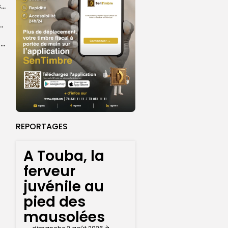
A Touba, la ferveur juvénile au pied des mausolées
convergent vers la Grande Mosquée de Touba pour...
Mariama Tidiany Coundoul, lauréate du Prix africain CEDEAO de l’économie verte
REPORTAGES
A Touba, la
ferveur
juvénile au
pied des
mausolées