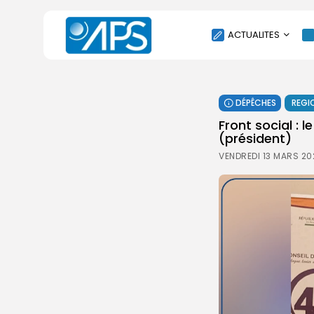
ACTUALITES
POLITIQUE
DÉPÊCHES
REGI
SOCIÉTÉ
Front social : 
ÉCONOMIE
(président)
CULTURE
VENDREDI 13 MARS 20
SPORT
ENVIRONNEMENT
INTERNATIONAL
AGENDA
SANTE