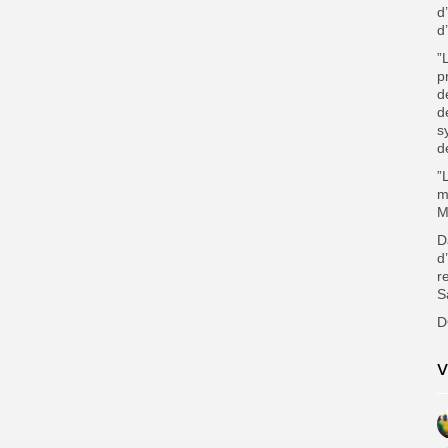
d
d
”
p
d
d
s
d
”
m
M
D
d
r
S
D
V