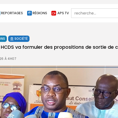
Search
REPORTAGES
RÉGIONS
APS TV
for:
ONS
SOCIÉTÉ
le HCDS va formuler des propositions de sortie de c
26 À 4H07