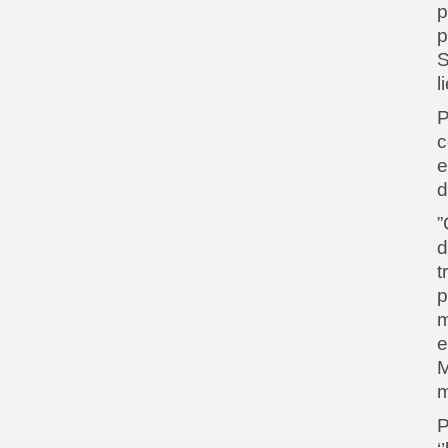
p
p
S
l
P
c
e
d
”
d
t
p
m
e
m
P