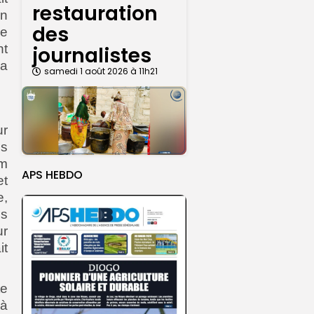
restauration
on
des
ce
nt
journalistes
la
samedi 1 août 2026 à 11h21
ur
s
hm
APS HEBDO
et
e,
es
ur
it
te
 à