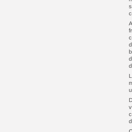
s
c
A
f
c
d
b
d
d
L
m
u
D
v
c
d
C