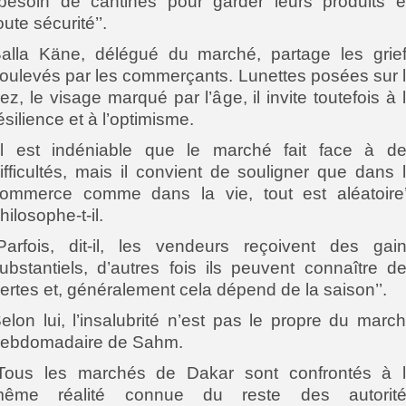
’besoin de cantines pour garder leurs produits 
oute sécurité’’.
alla Käne, délégué du marché, partage les grie
oulevés par les commerçants. Lunettes posées sur 
ez, le visage marqué par l’âge, il invite toutefois à 
ésilience et à l’optimisme.
Il est indéniable que le marché fait face à d
ifficultés, mais il convient de souligner que dans 
ommerce comme dans la vie, tout est aléatoire’
hilosophe-t-il.
Parfois, dit-il, les vendeurs reçoivent des gai
ubstantiels, d’autres fois ils peuvent connaître d
ertes et, généralement cela dépend de la saison’’.
elon lui, l’insalubrité n’est pas le propre du marc
ebdomadaire de Sahm.
Tous les marchés de Dakar sont confrontés à 
même réalité connue du reste des autorité