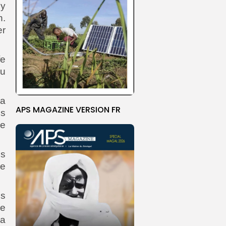
’y
n.
er
fe
du
la
APS MAGAZINE VERSION FR
es
de
is
ie
is
re
ma