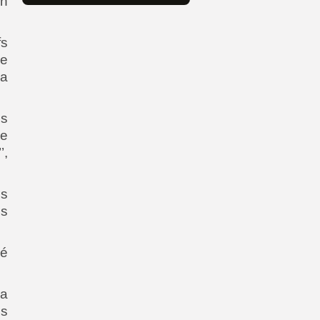
en
fs
le
la
es
le
’,
ns
es
hé
la
s