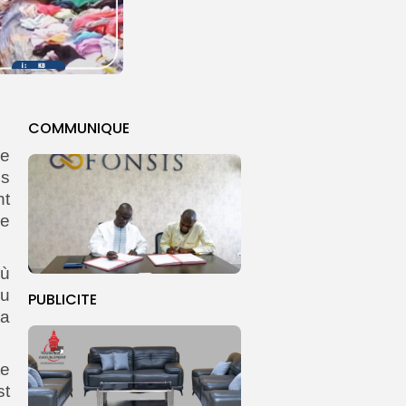
COMMUNIQUE
re
es
nt
ce
où
du
PUBLICITE
la
te
st