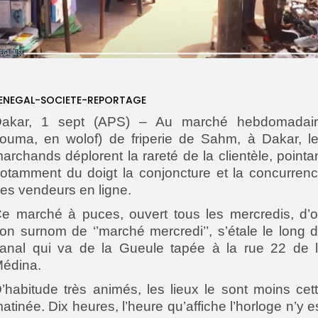
ENEGAL-SOCIETE-REPORTAGE
akar, 1 sept (APS) – Au marché hebdomadai
louma, en wolof) de friperie de Sahm, à Dakar, l
archands déplorent la rareté de la clientèle, pointa
otamment du doigt la conjoncture et la concurren
es vendeurs en ligne.
e marché à puces, ouvert tous les mercredis, d’
on surnom de ‘’marché mercredi’’, s’étale le long 
anal qui va de la Gueule tapée à la rue 22 de 
édina.
’habitude très animés, les lieux le sont moins cet
atinée. Dix heures, l’heure qu’affiche l’horloge n’y e