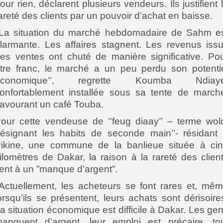
our rien, déclarent plusieurs vendeurs. Ils justifient 
areté des clients par un pouvoir d’achat en baisse.
’La situation du marché hebdomadaire de Sahm e
larmante. Les affaires stagnent. Les revenus iss
es ventes ont chuté de manière significative. Po
tre franc, le marché a un peu perdu son potenti
économique’’, regrette Koumba Ndiaye
onfortablement installée sous sa tente de march
avourant un café Touba.
our cette vendeuse de ‘’feug diaay’’ – terme wol
ésignant les habits de seconde main’’- résidant
ikine, une commune de la banlieue située à ci
ilomètres de Dakar, la raison à la rareté des clien
ient à un ”manque d’argent”.
’Actuellement, les acheteurs se font rares et, mê
orsqu’ils se présentent, leurs achats sont dérisoire
a situation économique est difficile à Dakar. Les ge
anquent d’argent, leur emploi est précaire, to