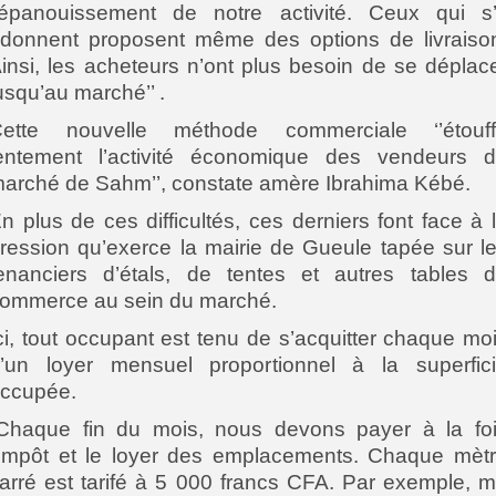
’épanouissement de notre activité. Ceux qui s
donnent proposent même des options de livraiso
insi, les acheteurs n’ont plus besoin de se déplac
usqu’au marché’’ .
ette nouvelle méthode commerciale ‘’étouf
entement l’activité économique des vendeurs 
arché de Sahm’’, constate amère Ibrahima Kébé.
n plus de ces difficultés, ces derniers font face à 
ression qu’exerce la mairie de Gueule tapée sur l
enanciers d’étals, de tentes et autres tables 
ommerce au sein du marché.
ci, tout occupant est tenu de s’acquitter chaque mo
’un loyer mensuel proportionnel à la superfic
ccupée.
Chaque fin du mois, nous devons payer à la fo
’impôt et le loyer des emplacements. Chaque mèt
arré est tarifé à 5 000 francs CFA. Par exemple, 