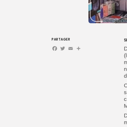
PARTAGER
S
Facebook
Twitter
Email
Partager
D
(
m
n
d
C
s
c
M
D
m