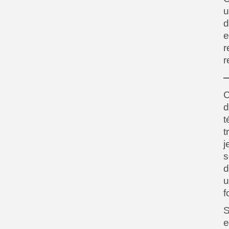
u
d
e
r
r
—
C
t
t
j
s
d
u
f
S
e