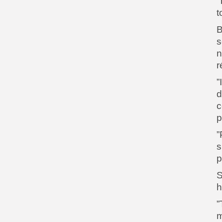
‘
t
B
s
n
r
”
d
c
p
”
s
p
S
h
”