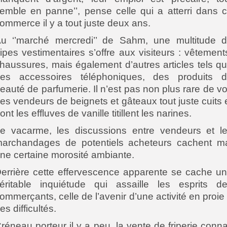
emble en panne’’, pense celle qui a atterri dans 
ommerce il y a tout juste deux ans.
u ‘’marché mercredi’’ de Sahm, une multitude 
ripes vestimentaires s’offre aux visiteurs : vêtement
haussures, mais également d’autres articles tels q
es accessoires téléphoniques, des produits 
eauté de parfumerie. Il n’est pas non plus rare de vo
es vendeurs de beignets et gâteaux tout juste cuits 
ont les effluves de vanille titillent les narines.
e vacarme, les discussions entre vendeurs et l
archandages de potentiels acheteurs cachent m
ne certaine morosité ambiante.
errière cette effervescence apparente se cache u
éritable inquiétude qui assaille les esprits d
ommerçants, celle de l’avenir d’une activité en proie
es difficultés.
réneau porteur il y a peu, la vente de friperie conna