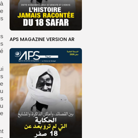
 à
ne
es
es
APS MAGAZINE VERSION AR
is
hé
ui
ns
te
du
es
ou
e
nt