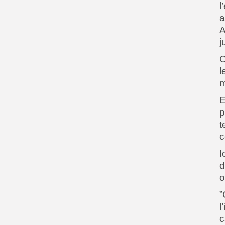
l
a
A
j
C
l
m
E
p
t
c
I
d
o
”
l
c