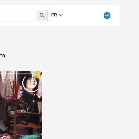
Search
FR
Button
hm