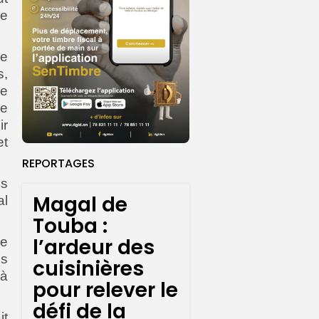
ce
de
s,
ue
de
ir
et
REPORTAGES
es
Magal de
al
Touba :
l’ardeur des
ne
es
cuisinières
 à
pour relever le
défi de la
it