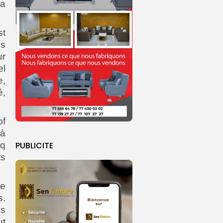
la
st
us
ur
el
,
é,
of
 à
PUBLICITE
nq
ts
me
s.
ns
ut