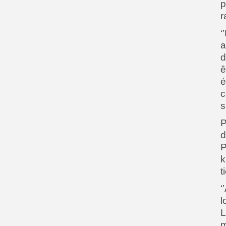
p
r
‘
a
d
ê
c
s
P
d
P
k
t
‘
l
L
m