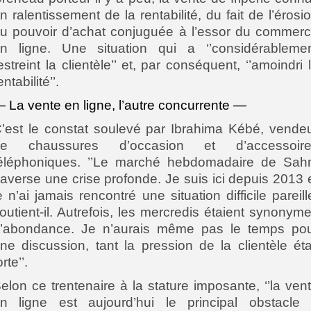
n ralentissement de la rentabilité, du fait de l’érosi
u pouvoir d’achat conjuguée à l’essor du commer
n ligne. Une situation qui a ‘’considérableme
estreint la clientèle’’ et, par conséquent, ‘’amoindri 
entabilité’’.
 La vente en ligne, l’autre concurrente —
’est le constat soulevé par Ibrahima Kébé, vende
de chaussures d’occasion et d’accessoire
éléphoniques. ’’Le marché hebdomadaire de Sa
raverse une crise profonde. Je suis ici depuis 2013 
e n’ai jamais rencontré une situation difficile pareill
outient-il. Autrefois, les mercredis étaient synonym
’abondance. Je n’aurais même pas le temps po
ne discussion, tant la pression de la clientèle éta
orte’’.
elon ce trentenaire à la stature imposante, ‘’la ven
n ligne est aujourd’hui le principal obstacle