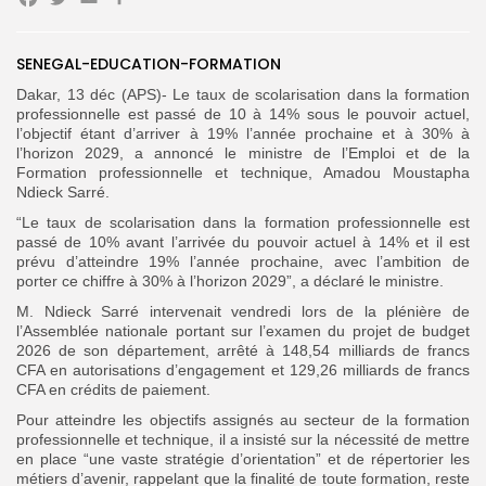
Facebook
Twitter
Email
Partager
Search
Search
SENEGAL-EDUCATION-FORMATION
for:
Button
Dakar, 13 déc (APS)- Le taux de scolarisation dans la formation
professionnelle est passé de 10 à 14% sous le pouvoir actuel,
FR
l’objectif étant d’arriver à 19% l’année prochaine et à 30% à
l’horizon 2029, a annoncé le ministre de l’Emploi et de la
Formation professionnelle et technique, Amadou Moustapha
Ndieck Sarré.
“Le taux de scolarisation dans la formation professionnelle est
passé de 10% avant l’arrivée du pouvoir actuel à 14% et il est
prévu d’atteindre 19% l’année prochaine, avec l’ambition de
porter ce chiffre à 30% à l’horizon 2029”, a déclaré le ministre.
M. Ndieck Sarré intervenait vendredi lors de la plénière de
l’Assemblée nationale portant sur l’examen du projet de budget
2026 de son département, arrêté à 148,54 milliards de francs
CFA en autorisations d’engagement et 129,26 milliards de francs
CFA en crédits de paiement.
Pour atteindre les objectifs assignés au secteur de la formation
professionnelle et technique, il a insisté sur la nécessité de mettre
en place “une vaste stratégie d’orientation” et de répertorier les
métiers d’avenir, rappelant que la finalité de toute formation, reste