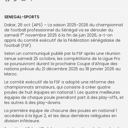
Facebook
Twitter
Email
Partager
SENEGAL-SPORTS
Search
Search
for:
Button
Dakar, 26 oct (APS) – La saison 2025-2026 du championnat
de football professionnel du Sénégal va se dérouler du
FR
er
samedi 1
novembre 2025 à la fin de juin 2026, a-t-on
appris du comité exécutif de la Fédération sénégalaise de
football (FSF).
Selon un communiqué publié par la FSF après une réunion
tenue samedi 25 octobre, les compétitions de la Ligue Pro
se poursuivront durant la prochaine Coupe d’Afrique des
nations prévue du 21 décembre 2025 au 18 janvier 2026 au
Maroc.
Le comité exécutif de la FSF a adopté une réforme des
championnats amateurs, qui consiste à créer quatre
poules de huit équipes en national 1. Les quatre meilleures
équipes de chaque poule prendront part à des play-offs, et
les autres à des play-downs.
La première équipe de chacune des poules en national 1
accèdera à la ligue 2, et les deux dernières reléguées en
division inférieure.