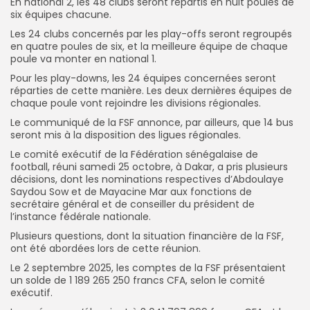
En national 2, les 48 clubs seront répartis en huit poules de
six équipes chacune.
Les 24 clubs concernés par les play-offs seront regroupés
en quatre poules de six, et la meilleure équipe de chaque
poule va monter en national 1.
Pour les play-downs, les 24 équipes concernées seront
réparties de cette manière. Les deux dernières équipes de
chaque poule vont rejoindre les divisions régionales.
Le communiqué de la FSF annonce, par ailleurs, que 14 bus
seront mis à la disposition des ligues régionales.
Le comité exécutif de la Fédération sénégalaise de
football, réuni samedi 25 octobre, à Dakar, a pris plusieurs
décisions, dont les nominations respectives d’Abdoulaye
Saydou Sow et de Mayacine Mar aux fonctions de
secrétaire général et de conseiller du président de
l’instance fédérale nationale.
Plusieurs questions, dont la situation financière de la FSF,
ont été abordées lors de cette réunion.
Le 2 septembre 2025, les comptes de la FSF présentaient
un solde de 1 189 265 250 francs CFA, selon le comité
exécutif.