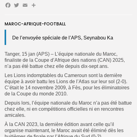
Facebook
Twitter
Email
Partager
Search
Search
for:
Button
MAROC-AFRIQUE-FOOTBALL
FR
De l’envoyée spéciale de l’APS, Seynabou Ka
Tanger, 15 jan (APS) – L’équipe nationale du Maroc,
finaliste de la Coupe d’Afrique des nations (CAN) 2025,
n’a pas été battue chez elle depuis dix-sept ans.
Les Lions indomptables du Cameroun sont la dernière
équipe à avoir battu les Lions de l’Atlas sur leur sol (2-0).
C’était le 14 novembre 2009, à Fès, pour les éliminatoires
de la Coupe du monde 2010.
Depuis lors, l’équipe nationale du Maroc n’a pas été battue
chez elle, ni en compétitions officielles ni en rencontres
amicales.
À la CAN 2023, la dernière édition avant celle qu’il
organise maintenant, le Maroc avait été éliminé dès les
huitièmes de finale par l’Afrique du Sud (0-2).