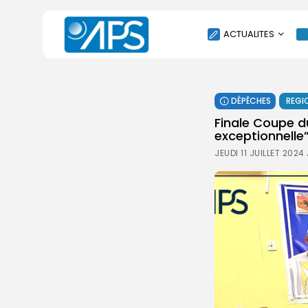
ACTUALITES
POLITIQUE
DÉPÊCHES
REGI
SOCIÉTÉ
Finale Coupe d
ÉCONOMIE
exceptionnelle”
CULTURE
JEUDI 11 JUILLET 2024
SPORT
ENVIRONNEMENT
INTERNATIONAL
AGENDA
SANTE