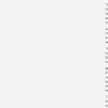
‘
l
r
p
c
A
l
t
a
‘
h
E
n
M
F
r
l
s
e
‘
t
v