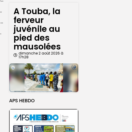
A Touba, la
convergent vers la Grande Mosquée de Touba pour...
ferveur
Mariama Tidiany Coundoul, lauréate du Prix africain CEDEAO de l’économie verte
juvénile au
ion du Grand Magal de Touba
pied des
mausolées
dimanche 2 août 2026 à
17h28
APS HEBDO