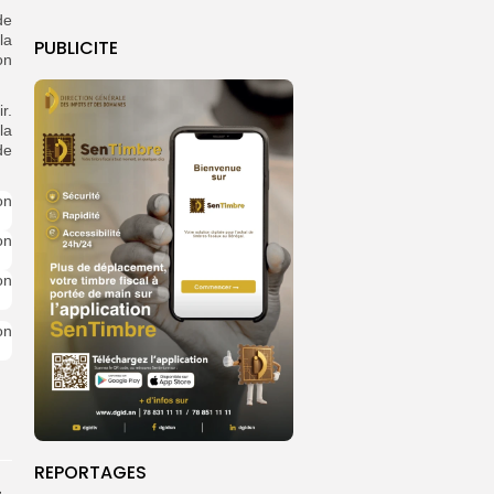
de
la
PUBLICITE
on
r.
la
de
REPORTAGES
A Touba, la ferveur juvénile au pied des mausolées