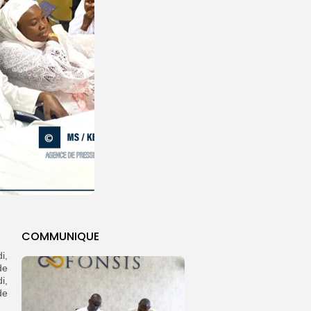
COMMUNIQUE
i,
de
i,
de