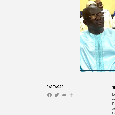
PARTAGER
S
Facebook
Twitter
Email
Partager
L
u
F
a
C