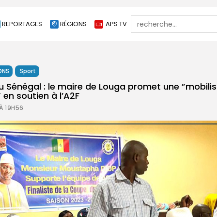
Search
REPORTAGES
RÉGIONS
APS TV
for:
ONS
Sport
u Sénégal : le maire de Louga promet une ”mobilis
 en soutien à l’A2F
 À 19H56