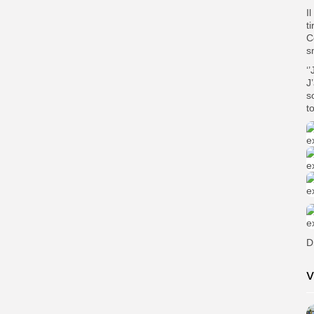
I
t
C
s
‘
J
s
t
D
V