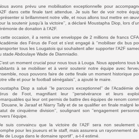
’Nous avons prévu une mobilisation exceptionnelle pour accompagn
’A2F dans cette finale tant attendue. Je suis fier de voir notre équi
eprésenter si brillamment notre ville, et nous allons tout mettre en œuv
our la soutenir jusqu’à la victoire’’, a déclaré Moustapha Diop, lors d’u
érémonie de donation à l’A2F.
 cette occasion, il a remis une enveloppe de 2 millions de francs CFA
’Académie des Férus de Foot et s’est engagé à ‘’mobiliser dix bus po
ransporter tous les Lougatois qui souhaitent aller supporter l’A2F samed
u stade Abdoulaye Wade de Diamniadio.
’C’est un moment crucial pour nous tous à Louga. Nous appelons tous l
abitants à se mobiliser et à venir soutenir notre équipe avec ferveu
nsemble, nous pouvons faire de cette finale un moment historique po
otre ville et pour le football sénégalais’’, a ajouté le maire.
oustapha Diop a salué ‘’le parcours exceptionnel’’ de l’Académie d
érus de Foot, magnifiant leur ‘’persévérance et leurs exploi
emarquables qui leur ont permis de battre des équipes de renom com
a Douane, le Jaraaf et Niarry Tally et de se qualifier en finale malgré le
tatut de cinquième division’’, soulignant son ‘’engagement personnel
nvers l’équipe.
’Je suis convaincu que la victoire de l’A2F sera non seulement 
riomphe pour les joueurs et le staff, mais assurera un rayonnement de 
ille de Louga dans le domaine sportif’’, a-t-il estimé.