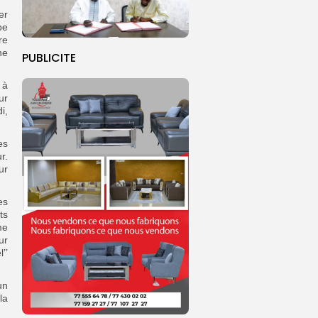
er
pe
re
ne
PUBLICITE
 à
ur
i,
es
r.
ur
es
ts
me
ur
’’
un
la