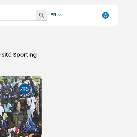
Search
FR
Button
rsité Sporting