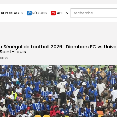
Search
REPORTAGES
RÉGIONS
APS TV
for:
u Sénégal de football 2026 : Diambars FC vs Unive
Saint-Louis
16H29