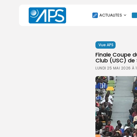
ACTUALITES
POLITIQUE
Vue APS
SOCIÉTÉ
Finale Coupe d
ÉCONOMIE
Club (USC) de 
CULTURE
LUNDI 25 MAI 2026 À 
SPORT
ENVIRONNEMENT
INTERNATIONAL
AGENDA
SANTE