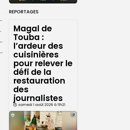
REPORTAGES
ral de l’OIF : à Dakar, la candidate Coumba Bâ, décline...
Magal de
centres d’enrôlement à Touba
Touba :
er le statut A de la CNDH : ”une priorité nationale”, selon...
l’ardeur des
Abdoulaye Faye, cocher le temps du Magal, rêve d’un lendemain meilleur
cuisinières
pour relever le
défi de la
restauration
des
journalistes
samedi 1 août 2026 à 11h21