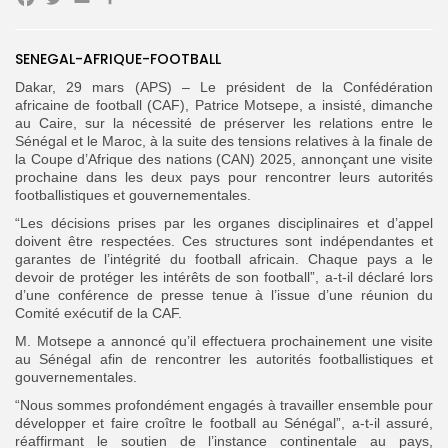
Facebook
Twitter
Email
Partager
SENEGAL-AFRIQUE-FOOTBALL
Search
Search
Dakar, 29 mars (APS) – Le président de la Confédération
for:
Button
africaine de football (CAF), Patrice Motsepe, a insisté, dimanche
au Caire, sur la nécessité de préserver les relations entre le
FR
Sénégal et le Maroc, à la suite des tensions relatives à la finale de
la Coupe d’Afrique des nations (CAN) 2025, annonçant une visite
prochaine dans les deux pays pour rencontrer leurs autorités
footballistiques et gouvernementales.
“Les décisions prises par les organes disciplinaires et d’appel
doivent être respectées. Ces structures sont indépendantes et
garantes de l’intégrité du football africain. Chaque pays a le
devoir de protéger les intérêts de son football”, a-t-il déclaré lors
d’une conférence de presse tenue à l’issue d’une réunion du
Comité exécutif de la CAF.
M. Motsepe a annoncé qu’il effectuera prochainement une visite
au Sénégal afin de rencontrer les autorités footballistiques et
gouvernementales.
“Nous sommes profondément engagés à travailler ensemble pour
développer et faire croître le football au Sénégal”, a-t-il assuré,
réaffirmant le soutien de l’instance continentale au pays,