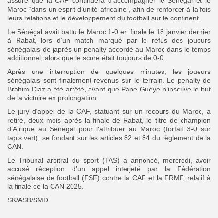
assuré que la CAF continuera d’accompagner le Sénégal et le
Maroc “dans un esprit d’unité africaine”, afin de renforcer à la fois
leurs relations et le développement du football sur le continent.
Le Sénégal avait battu le Maroc 1-0 en finale le 18 janvier dernier
à Rabat, lors d’un match marqué par le refus des joueurs
sénégalais de japrès un penalty accordé au Maroc dans le temps
additionnel, alors que le score était toujours de 0-0.
Après une interruption de quelques minutes, les joueurs
sénégalais sont finalement revenus sur le terrain. Le penalty de
Brahim Diaz a été arrêté, avant que Pape Guèye n’inscrive le but
de la victoire en prolongation.
Le jury d’appel de la CAF, statuant sur un recours du Maroc, a
retiré, deux mois après la finale de Rabat, le titre de champion
d’Afrique au Sénégal pour l’attribuer au Maroc (forfait 3-0 sur
tapis vert), se fondant sur les articles 82 et 84 du règlement de la
CAN.
Le Tribunal arbitral du sport (TAS) a annoncé, mercredi, avoir
accusé réception d’un appel interjeté par la Fédération
sénégalaise de football (FSF) contre la CAF et la FRMF, relatif à
la finale de la CAN 2025.
SK/ASB/SMD