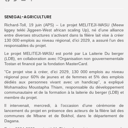
Facebook
Twitter
Email
Partager
SENEGAL-AGRICULTURE
Search
Search
Richard-Toll, 19 juin (APS) – Le projet MELITEJI-WASU (Meew
for:
Button
liggey tekki Jiggeen-West african scaling Up), né d’une alliance
entre diverses structures s’activant dans la filière lait vise à créer
FR
130 000 emplois au niveau régional, d’ici 2029, a assuré l’un des
responsables du projet.
Le projet MELITEJI-WASU est porté par La Laiterie Du berger
(LDB), en collaboration avec l’Organisation non gouvernementale
Tostan et financé par la fondation MasterCard.
”Ce projet vise à créer, d’ici 2029, 130 000 emplois au niveau
régional pour 60% de jeunes et de femmes et 5% des emplois
dédiés aux personnes vivant avec un handicap”, a expliqué
Mohamadou Moustapha Thiam, responsable du développement
communautaire et de la formation à la laiterie du berger (LDB) et
membre du projet.
Il intervenait, mercredi, à l’occasion d’une cérémonie de
lancement du projet en présence des acteurs de la filière lait des
communes de Mbane et de Bokhol, dans le département de
Dagana.