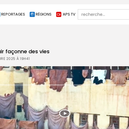
Search
REPORTAGES
RÉGIONS
APS TV
for:
 cuir façonne des vies
RE 2025 À 19H41