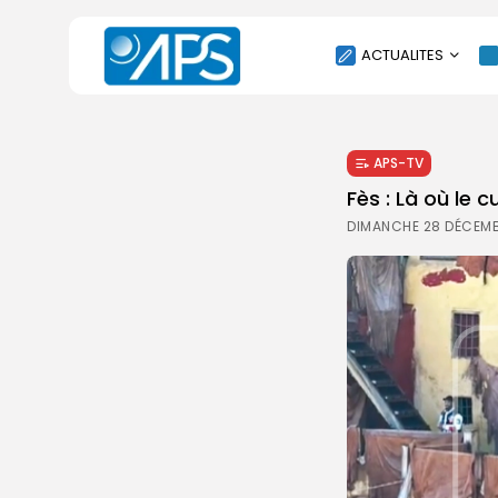
ACTUALITES
POLITIQUE
APS-TV
SOCIÉTÉ
Fès : Là où le
ÉCONOMIE
DIMANCHE 28 DÉCEMB
CULTURE
SPORT
ENVIRONNEMENT
INTERNATIONAL
AGENDA
SANTE