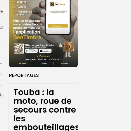
ne
ui
un ”rythme inédit”, alerte l’ONU
 contre les embouteillages
REPORTAGES
es de poissons, pilier résilient d’une filière halieutique...
Touba : la
Détection d’escroquerie aux faux ordres de virement : l’Afrique de l’Ouest, région la...
moto, roue de
secours contre
les
embouteillages