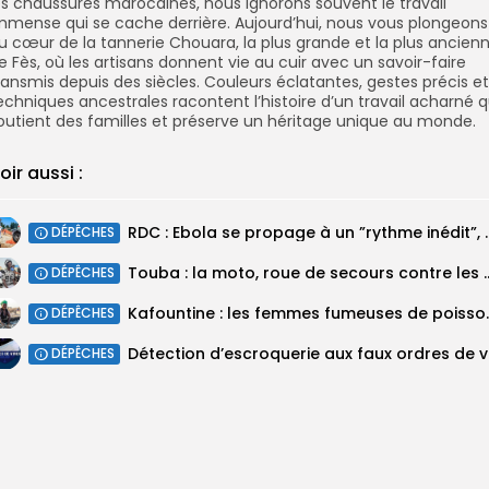
es chaussures marocaines, nous ignorons souvent le travail
mmense qui se cache derrière. Aujourd’hui, nous vous plongeons
u cœur de la tannerie Chouara, la plus grande et la plus ancien
e Fès, où les artisans donnent vie au cuir avec un savoir-faire
ransmis depuis des siècles. Couleurs éclatantes, gestes précis et
echniques ancestrales racontent l’histoire d’un travail acharné q
outient des familles et préserve un héritage unique au monde.
oir aussi :
RDC : Ebola se propage à 
DÉPÊCHES
Touba : la moto, roue de secours
DÉPÊCHES
Kafountine : les femmes fumeus
DÉPÊCHES
DÉPÊCHES