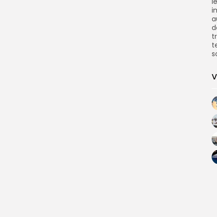
l
i
a
d
t
t
s
V