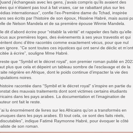
Quand j’échangeais avec les gens, j’avais compris qu’ils avaient des
dées qui n’étaient pas tout à fait vraies, car se rabattant plus sur les
édias internationaux”, confie l’ex-Première dame du Tchad, inspirée
ans ses écrits par l’histoire de son époux, Hissène Habré, mais aussi p
elle de Nelson Mandela et de sa première épouse Winnie Mandela.
lle dit d’abord écrire pour “rétablir la vérité” et rappeler des faits qu’elle
écus aux premières loges, des évènements à ses yeux travestis et qui
éritent donc d’être racontés comme exactement vécus, pour que nul
’en ignore. “Ce sont toutes ces injustices qui ont servi de déclic et m’on
ncitée à écrire”, souligne Mme Habré.
l reste que “Symbil et le décret royal”, son premier roman publié en 202
aut plus que cela et dépeint un tableau sombre de l’esclavage et de la
raite négrière en Afrique, dont le poids continue d’impacter la vie des
opulations noires.
’histoire racontée dans “Symbil et le décret royal” s’inspire en partie du
onstat des mauvais traitements dont sont victimes certains étudiants
fricains dans les pays arabes. La documentation et l’imagination de
’auteur ont fait le reste.
J’ai lu énormément de livres sur les Africains qu’on a transformés en
unuques dans les pays arabes. Et tout cela, ce sont des faits réels,
ndiscutables”, indique Fatimé Raymonne Habré, pour évoquer le côté
éaliste de son roman.