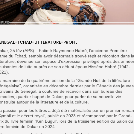
ENEGAL-TCHAD-LITTERATURE-PROFIL
akar, 25 fév (APS) – Fatimé Raymonne Habré, l’ancienne Première
ame du Tchad, semble avoir désormais trouvé répit et réconfort dans l
ittérature, devenue son espace d’expression privilégié après des année
puisantes de lutte auprès de son défunt époux Hissène Habré (1942-
021).
a marraine de la quatrième édition de la “Grande Nuit de la littérature
énégalaise”, organisée en décembre dernier par le Cénacle des jeunes
crivains du Sénégal, a coutume de recevoir dans son bureau des
lmadies, quartier huppé de Dakar, pour parler de sa nouvelle vie
onstruite autour de la littérature et de la culture.
a passion pour les lettres a déjà été matérialisée par un premier roman
Symbil et le décret royal”, publié en 2023 et récompensé par le Grand-
rix du livre féminin “Ken Bugul”, lors de la troisième édition du Salon du
ivre féminin de Dakar en 2024.