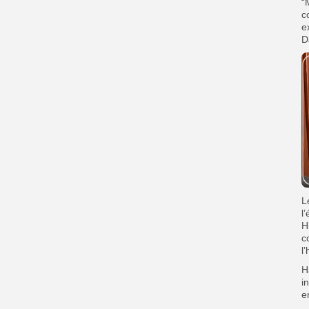
“
c
e
D
L
l
H
c
l
H
i
e