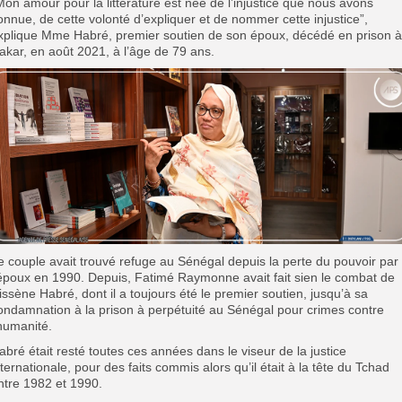
Mon amour pour la littérature est née de l’injustice que nous avons
onnue, de cette volonté d’expliquer et de nommer cette injustice”,
xplique Mme Habré, premier soutien de son époux, décédé en prison à
akar, en août 2021, à l’âge de 79 ans.
e couple avait trouvé refuge au Sénégal depuis la perte du pouvoir par
’époux en 1990. Depuis, Fatimé Raymonne avait fait sien le combat de
issène Habré, dont il a toujours été le premier soutien, jusqu’à sa
ondamnation à la prison à perpétuité au Sénégal pour crimes contre
’humanité.
abré était resté toutes ces années dans le viseur de la justice
nternationale, pour des faits commis alors qu’il était à la tête du Tchad
ntre 1982 et 1990.