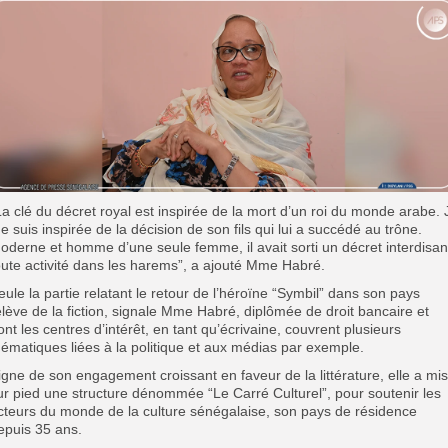
La clé du décret royal est inspirée de la mort d’un roi du monde arabe. 
e suis inspirée de la décision de son fils qui lui a succédé au trône.
oderne et homme d’une seule femme, il avait sorti un décret interdisan
oute activité dans les harems”, a ajouté Mme Habré.
eule la partie relatant le retour de l’héroïne “Symbil” dans son pays
elève de la fiction, signale Mme Habré, diplômée de droit bancaire et
ont les centres d’intérêt, en tant qu’écrivaine, couvrent plusieurs
hématiques liées à la politique et aux médias par exemple.
igne de son engagement croissant en faveur de la littérature, elle a mis
ur pied une structure dénommée “Le Carré Culturel”, pour soutenir les
cteurs du monde de la culture sénégalaise, son pays de résidence
epuis 35 ans.