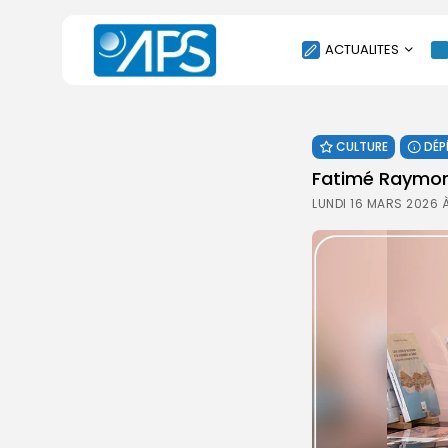
ACTUALITES
POLITIQUE
CULTURE
DÉP
SOCIÉTÉ
Fatimé Raymonn
ÉCONOMIE
LUNDI 16 MARS 2026 À
CULTURE
SPORT
ENVIRONNEMENT
INTERNATIONAL
AGENDA
SANTE