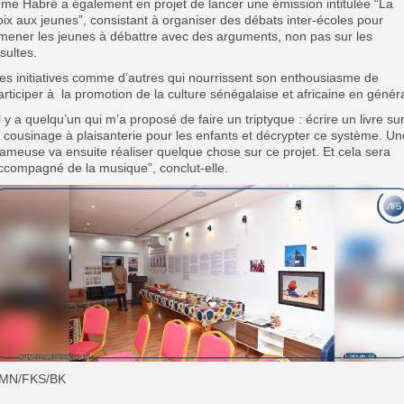
me Habré a également en projet de lancer une émission intitulée “La
oix aux jeunes”, consistant à organiser des débats inter-écoles pour
mener les jeunes à débattre avec des arguments, non pas sur les
nsultes.
es initiatives comme d’autres qui nourrissent son enthousiasme de
articiper à la promotion de la culture sénégalaise et africaine en généra
Il y a quelqu’un qui m’a proposé de faire un triptyque : écrire un livre su
e cousinage à plaisanterie pour les enfants et décrypter ce système. Un
lameuse va ensuite réaliser quelque chose sur ce projet. Et cela sera
ccompagné de la musique”, conclut-elle.
MN/FKS/BK