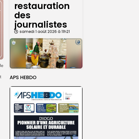
restauration
des
journalistes
samedi 1 août 2026 à 11h21
Je
APS HEBDO
t