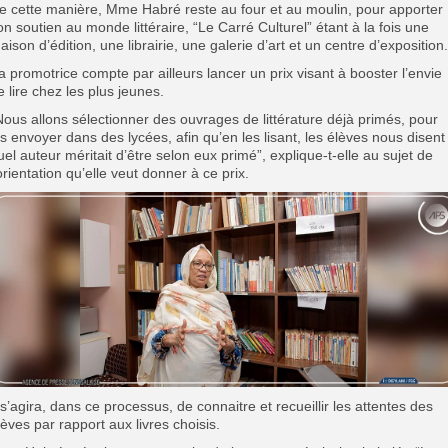
e cette manière, Mme Habré reste au four et au moulin, pour apporter
on soutien au monde littéraire, “Le Carré Culturel” étant à la fois une
aison d’édition, une librairie, une galerie d’art et un centre d’exposition.
a promotrice compte par ailleurs lancer un prix visant à booster l’envie
e lire chez les plus jeunes.
Nous allons sélectionner des ouvrages de littérature déjà primés, pour
es envoyer dans des lycées, afin qu’en les lisant, les élèves nous disent
uel auteur méritait d’être selon eux primé”, explique-t-elle au sujet de
’orientation qu’elle veut donner à ce prix.
l s’agira, dans ce processus, de connaitre et recueillir les attentes des
lèves par rapport aux livres choisis.