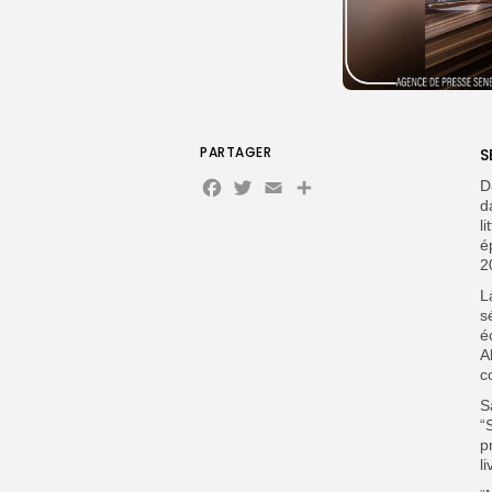
PARTAGER
S
Facebook
Twitter
Email
Partager
D
d
l
é
2
L
s
é
A
c
S
“
p
l