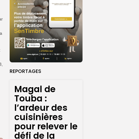
ar
 a
t
3,
REPORTAGES
Magal de
Touba :
l’ardeur des
cuisinières
pour relever le
défi de la