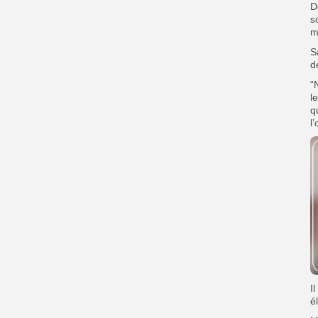
D
s
m
S
d
“
l
q
l
I
é