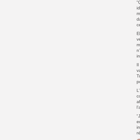
“
i
m
d
c
E
v
m
n
i
I
v
T
p
L
c
a
l
“
e
i
r