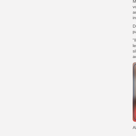
M
v
a
i
D
p
“
l
s
a
A