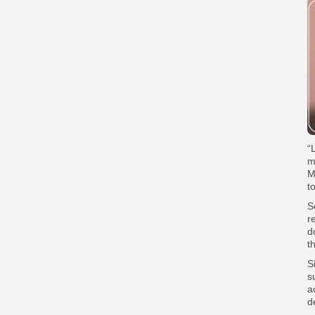
“
m
M
t
S
r
d
t
S
s
a
d