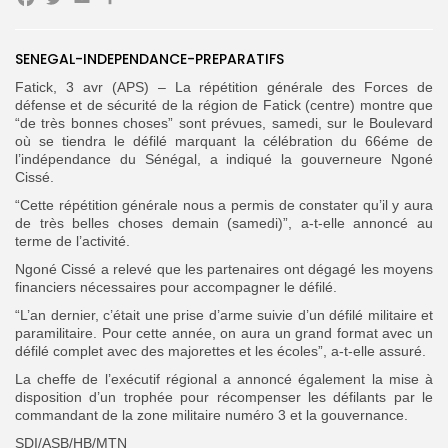
Facebook
Twitter
Email
Partager
Search
Search
for:
Button
SENEGAL-INDEPENDANCE-PREPARATIFS
Fatick, 3 avr (APS) – La répétition générale des Forces de
FR
défense et de sécurité de la région de Fatick (centre) montre que
“de très bonnes choses” sont prévues, samedi, sur le Boulevard
où se tiendra le défilé marquant la célébration du 66éme de
l’indépendance du Sénégal, a indiqué la gouverneure Ngoné
Cissé.
“Cette répétition générale nous a permis de constater qu’il y aura
de très belles choses demain (samedi)”, a-t-elle annoncé au
terme de l’activité.
Ngoné Cissé a relevé que les partenaires ont dégagé les moyens
financiers nécessaires pour accompagner le défilé.
“L’an dernier, c’était une prise d’arme suivie d’un défilé militaire et
paramilitaire. Pour cette année, on aura un grand format avec un
défilé complet avec des majorettes et les écoles”, a-t-elle assuré.
La cheffe de l’exécutif régional a annoncé également la mise à
disposition d’un trophée pour récompenser les défilants par le
commandant de la zone militaire numéro 3 et la gouvernance.
SDI/ASB/HB/MTN