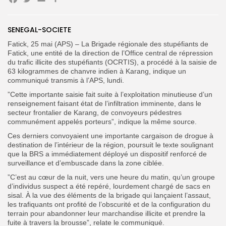
Facebook
Twitter
Email
Partager
Search
Search
for:
Button
SENEGAL-SOCIETE
Fatick, 25 mai (APS) – La Brigade régionale des stupéfiants de
FR
Fatick, une entité de la direction de l’Office central de répression
du trafic illicite des stupéfiants (OCRTIS), a procédé à la saisie de
63 kilogrammes de chanvre indien à Karang, indique un
communiqué transmis à l’APS, lundi.
”Cette importante saisie fait suite à l’exploitation minutieuse d’un
renseignement faisant état de l’infiltration imminente, dans le
secteur frontalier de Karang, de convoyeurs pédestres
communément appelés porteurs”, indique la même source.
Ces derniers convoyaient une importante cargaison de drogue à
destination de l’intérieur de la région, poursuit le texte soulignant
que la BRS a immédiatement déployé un dispositif renforcé de
surveillance et d’embuscade dans la zone ciblée.
”C’est au cœur de la nuit, vers une heure du matin, qu’un groupe
d’individus suspect a été repéré, lourdement chargé de sacs en
sisal. À la vue des éléments de la brigade qui lançaient l’assaut,
les trafiquants ont profité de l’obscurité et de la configuration du
terrain pour abandonner leur marchandise illicite et prendre la
fuite à travers la brousse”, relate le communiqué.