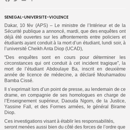
Facebook
Twitter
Email
Partager
Search
Search
SENEGAL-UNIVERSITE-VIOLENCE
for:
Button
Dakar, 10 fév (APS) – Le ministre de l’Intérieur et de la
Sécurité publique a annoncé, mardi, que des enquêtes ont
FR
déjà été ouvertes sur les affrontements entre policiers et
étudiants ayant conduit à la mort d’un étudiant, lundi soir, à
l’université Cheikh Anta Diop (UCAD),
“Des enquêtes sont en cours pour déterminer les
circonstances qui ont conduit à cet incident tragique”, la
mort de l’étudiant Abdoulaye Ba, inscrit en deuxième
année de licence de médecine, a déclaré Mouhamadou
Bamba Cissé.
Il s’exprimait lors d’un point de presse, au lendemain de ce
drame, en compagnie de ses homologues en charge de
l’Enseignement supérieur, Daouda Ngom, de la Justice,
Yassine Fall, et des Formes armées, le général Birame
Diop.
Ces investigations visant à établir les responsabilités,
seront menées aussi bien du côté des forces de l’ordre que