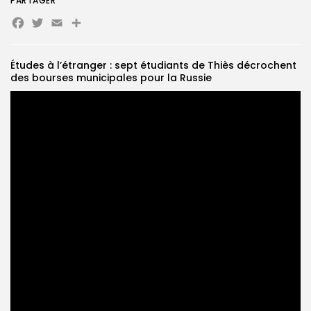
PARTAGER
Facebook
Twitter
Email
Partager
Search
Search
for:
Button
Études à l’étranger : sept étudiants de Thiès décrochent
FR
des bourses municipales pour la Russie