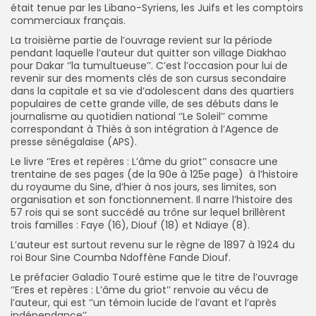
était tenue par les Libano-Syriens, les Juifs et les comptoirs
commerciaux français.
La troisième partie de l’ouvrage revient sur la période
pendant laquelle l’auteur dut quitter son village Diakhao
pour Dakar ‘’la tumultueuse’’. C’est l’occasion pour lui de
revenir sur des moments clés de son cursus secondaire
dans la capitale et sa vie d’adolescent dans des quartiers
populaires de cette grande ville, de ses débuts dans le
journalisme au quotidien national ‘’Le Soleil’’ comme
correspondant à Thiès à son intégration à l’Agence de
presse sénégalaise (APS).
Le livre ‘’Eres et repères : L’âme du griot’’ consacre une
trentaine de ses pages (de la 90e à 125e page) à l’histoire
du royaume du Sine, d’hier à nos jours, ses limites, son
organisation et son fonctionnement. Il narre l’histoire des
57 rois qui se sont succédé au trône sur lequel brillèrent
trois familles : Faye (16), Diouf (18) et Ndiaye (8).
L’auteur est surtout revenu sur le règne de 1897 à 1924 du
roi Bour Sine Coumba Ndoffène Fande Diouf.
Le préfacier Galadio Touré estime que le titre de l’ouvrage
‘’Eres et repères : L’âme du griot’’ renvoie au vécu de
l’auteur, qui est ‘’un témoin lucide de l’avant et l’après
indépendance’’.