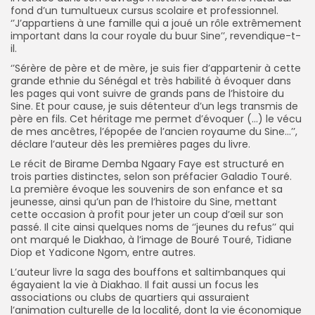
fond d’un tumultueux cursus scolaire et professionnel.
‘’J’appartiens à une famille qui a joué un rôle extrêmement
important dans la cour royale du buur Sine’’, revendique-t-
il.
‘’Sérère de père et de mère, je suis fier d’appartenir à cette
grande ethnie du Sénégal et très habilité à évoquer dans
les pages qui vont suivre de grands pans de l’histoire du
Sine. Et pour cause, je suis détenteur d’un legs transmis de
père en fils. Cet héritage me permet d’évoquer (…) le vécu
de mes ancêtres, l’épopée de l’ancien royaume du Sine…’’,
déclare l’auteur dès les premières pages du livre.
Le récit de Birame Demba Ngaary Faye est structuré en
trois parties distinctes, selon son préfacier Galadio Touré.
La première évoque les souvenirs de son enfance et sa
jeunesse, ainsi qu’un pan de l’histoire du Sine, mettant
cette occasion à profit pour jeter un coup d’œil sur son
passé. Il cite ainsi quelques noms de ‘’jeunes du refus’’ qui
ont marqué le Diakhao, à l’image de Bouré Touré, Tidiane
Diop et Yadicone Ngom, entre autres.
L’auteur livre la saga des bouffons et saltimbanques qui
égayaient la vie à Diakhao. Il fait aussi un focus les
associations ou clubs de quartiers qui assuraient
l’animation culturelle de la localité, dont la vie économique