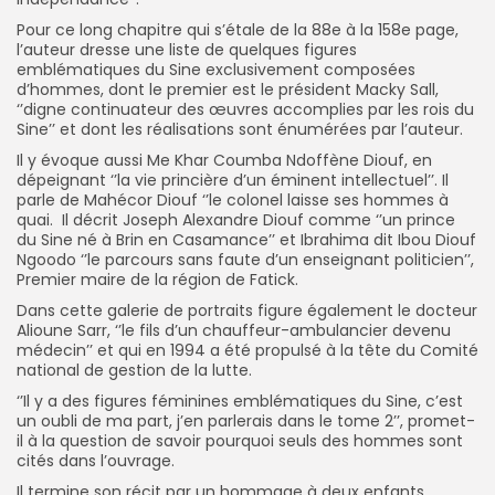
Pour ce long chapitre qui s’étale de la 88e à la 158e page,
l’auteur dresse une liste de quelques figures
emblématiques du Sine exclusivement composées
d’hommes, dont le premier est le président Macky Sall,
‘’digne continuateur des œuvres accomplies par les rois du
Sine’’ et dont les réalisations sont énumérées par l’auteur.
Il y évoque aussi Me Khar Coumba Ndoffène Diouf, en
dépeignant ‘’la vie princière d’un éminent intellectuel’’. Il
parle de Mahécor Diouf ‘’le colonel laisse ses hommes à
quai. Il décrit Joseph Alexandre Diouf comme ‘’un prince
du Sine né à Brin en Casamance’’ et Ibrahima dit Ibou Diouf
Ngoodo ‘’le parcours sans faute d’un enseignant politicien’’,
Premier maire de la région de Fatick.
Dans cette galerie de portraits figure également le docteur
Alioune Sarr, ‘’le fils d’un chauffeur-ambulancier devenu
médecin’’ et qui en 1994 a été propulsé à la tête du Comité
national de gestion de la lutte.
‘’Il y a des figures féminines emblématiques du Sine, c’est
un oubli de ma part, j’en parlerais dans le tome 2’’, promet-
il à la question de savoir pourquoi seuls des hommes sont
cités dans l’ouvrage.
Il termine son récit par un hommage à deux enfants