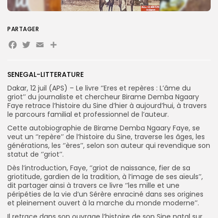
PARTAGER
Facebook
Twitter
Email
Partager
Search
Search
for:
Button
SENEGAL-LITTERATURE
FR
Dakar, 12 juil (APS) – Le livre ‘’Eres et repères : L’âme du
griot’’ du journaliste et chercheur Birame Demba Ngaary
Faye retrace l’histoire du Sine d’hier à aujourd’hui, à travers
le parcours familial et professionnel de l’auteur.
Cette autobiographie de Birame Demba Ngaary Faye, se
veut un ‘’repère’’ de l’histoire du Sine, traverse les âges, les
générations, les ‘’ères’’, selon son auteur qui revendique son
statut de ‘’griot’’.
Dès l’introduction, Faye, ‘’griot de naissance, fier de sa
griotitude, gardien de la tradition, à l’image de ses aïeuls’’,
dit partager ainsi à travers ce livre ‘’les mille et une
péripéties de la vie d’un Sérère enraciné dans ses origines
et pleinement ouvert à la marche du monde moderne’’.
Il retrace dans son ouvrage l’histoire de son Sine natal sur