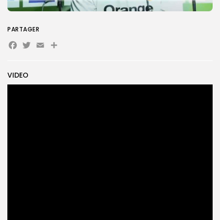
Search
Search
for:
Button
FR
PARTAGER
Facebook
Twitter
Email
Partager
VIDEO