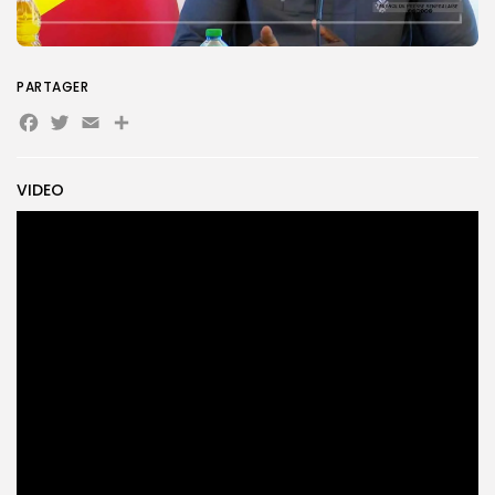
Search
Search
for:
PARTAGER
Button
Facebook
Twitter
Email
Partager
FR
VIDEO