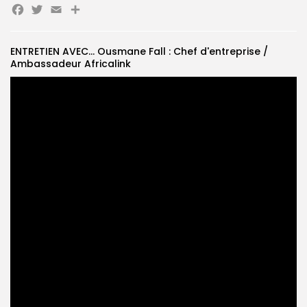
Facebook
Twitter
Email
Partager
Search
Search
for:
Button
ENTRETIEN AVEC... Ousmane Fall : Chef d'entreprise /
Ambassadeur Africalink
FR