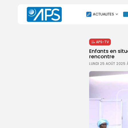
ACTUALITES
POLITIQUE
APS-TV
SOCIÉTÉ
Enfants en situ
ÉCONOMIE
rencontre
CULTURE
LUNDI 25 AOÛT 2025 
SPORT
ENVIRONNEMENT
INTERNATIONAL
AGENDA
SANTE