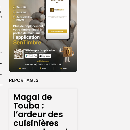
n
a
re
dans les coulisses de la restauration de la presse...
 la CEDEAO adopte son plan d’actions stratégiques...
ba : La CSU au plus près des pèlerins
REPORTAGES
Magal 2026 : près de 20 000 pèlerins transportés vers Touba en...
Magal de
Touba :
l’ardeur des
cuisinières