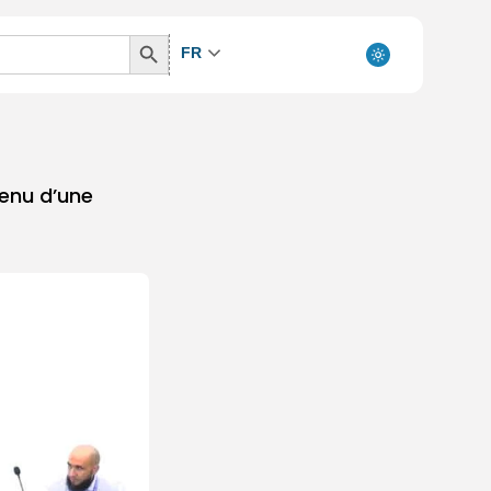
Search
FR
Button
menu d’une