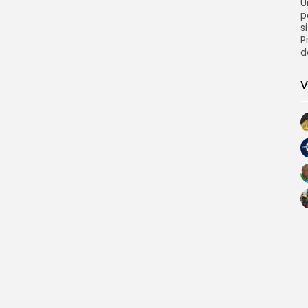
U
p
s
P
d
V