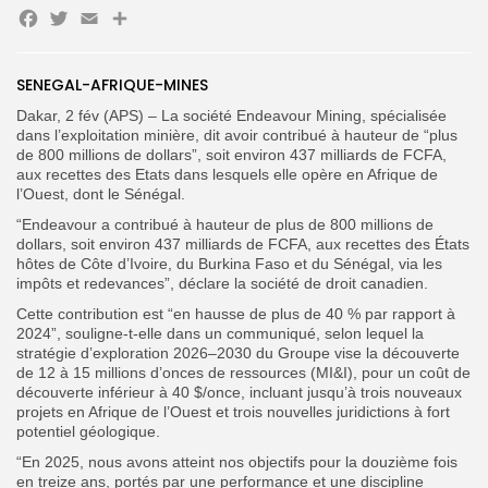
Facebook
Twitter
Email
Partager
SENEGAL-AFRIQUE-MINES
Search
Search
for:
Button
Dakar, 2 fév (APS) – La société Endeavour Mining, spécialisée
dans l’exploitation minière, dit avoir contribué à hauteur de “plus
FR
de 800 millions de dollars”, soit environ 437 milliards de FCFA,
aux recettes des Etats dans lesquels elle opère en Afrique de
l’Ouest, dont le Sénégal.
“Endeavour a contribué à hauteur de plus de 800 millions de
dollars, soit environ 437 milliards de FCFA, aux recettes des États
hôtes de Côte d’Ivoire, du Burkina Faso et du Sénégal, via les
impôts et redevances”, déclare la société de droit canadien.
Cette contribution est “en hausse de plus de 40 % par rapport à
2024”, souligne-t-elle dans un communiqué, selon lequel la
stratégie d’exploration 2026–2030 du Groupe vise la découverte
de 12 à 15 millions d’onces de ressources (MI&I), pour un coût de
découverte inférieur à 40 $/once, incluant jusqu’à trois nouveaux
projets en Afrique de l’Ouest et trois nouvelles juridictions à fort
potentiel géologique.
“En 2025, nous avons atteint nos objectifs pour la douzième fois
en treize ans, portés par une performance et une discipline