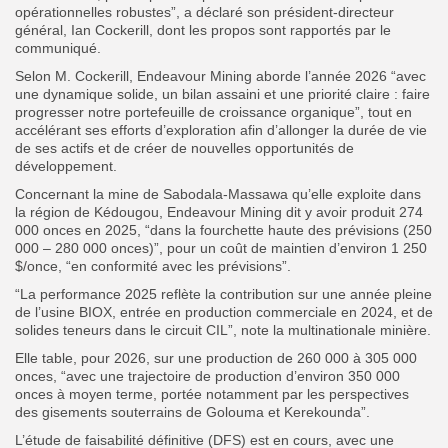
opérationnelles robustes”, a déclaré son président-directeur
général, Ian Cockerill, dont les propos sont rapportés par le
communiqué.
Selon M. Cockerill, Endeavour Mining aborde l’année 2026 “avec
une dynamique solide, un bilan assaini et une priorité claire : faire
progresser notre portefeuille de croissance organique”, tout en
accélérant ses efforts d’exploration afin d’allonger la durée de vie
de ses actifs et de créer de nouvelles opportunités de
développement.
Concernant la mine de Sabodala-Massawa qu’elle exploite dans
la région de Kédougou, Endeavour Mining dit y avoir produit 274
000 onces en 2025, “dans la fourchette haute des prévisions (250
000 – 280 000 onces)”, pour un coût de maintien d’environ 1 250
$/once, “en conformité avec les prévisions”.
“La performance 2025 reflète la contribution sur une année pleine
de l’usine BIOX, entrée en production commerciale en 2024, et de
solides teneurs dans le circuit CIL”, note la multinationale minière.
Elle table, pour 2026, sur une production de 260 000 à 305 000
onces, “avec une trajectoire de production d’environ 350 000
onces à moyen terme, portée notamment par les perspectives
des gisements souterrains de Golouma et Kerekounda”.
L’étude de faisabilité définitive (DFS) est en cours, avec une