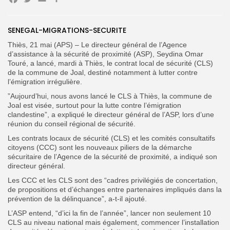
Facebook
Twitter
Email
Partager
SENEGAL-MIGRATIONS-SECURITE
Search
Search
for:
Button
Thiès, 21 mai (APS) – Le directeur général de l’Agence
d’assistance à la sécurité de proximité (ASP), Seydina Omar
FR
Touré, a lancé, mardi à Thiès, le contrat local de sécurité (CLS)
de la commune de Joal, destiné notamment à lutter contre
l’émigration irrégulière.
”Aujourd’hui, nous avons lancé le CLS à Thiès, la commune de
Joal est visée, surtout pour la lutte contre l’émigration
clandestine”, a expliqué le directeur général de l’ASP, lors d’une
réunion du conseil régional de sécurité.
Les contrats locaux de sécurité (CLS) et les comités consultatifs
citoyens (CCC) sont les nouveaux piliers de la démarche
sécuritaire de l’Agence de la sécurité de proximité, a indiqué son
directeur général.
Les CCC et les CLS sont des “cadres privilégiés de concertation,
de propositions et d’échanges entre partenaires impliqués dans la
prévention de la délinquance”, a-t-il ajouté.
L’ASP entend, “d’ici la fin de l’année”, lancer non seulement 10
CLS au niveau national mais également, commencer l’installation