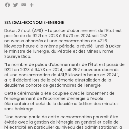
Facebook
Twitter
Email
Partager
SENEGAL-ECONOMIE-ENERGIE
Dakar, 27 oct (APS) – La police d’abonnement de l’Etat est
Search
Search
passée de de 9221 en 2023 à 9473 en 2024 soit 252
for:
Button
nouveaux abonnés et une consommation de 431,6
kilowatts heure à la même période, a révélé, lundi à Dakar
FR
le ministre de l’Energie, du Pétrole et des Mines Birame
Soulèye Diop.
‘’Le nombre de police d’abonnements de l’État est passé de
9221 en 2023 à 9473 en 2024, soit 252 nouveaux abonnés
et une consommation de 431,6 kilowatts heure en 2024’’,
a-t-il déclaré lors de la cérémonie d’installation de la
deuxième cohorte de gestionnaires de l’énergie.
Cette cérémonie a été couplée avec le lancement de
l’enseignement de l’économie d’énergie à l’école
élémentaire et celui de la deuxième édition des minutes
sans éclairage.
”Une bonne partie de cette consommation pourrait être
évitée avec la gestion de l’énergie en général et celle de
l’électricité en particulier au niveau des administrations”, a