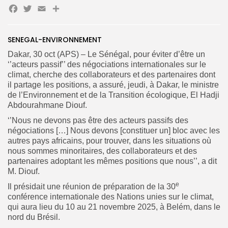
Facebook
Twitter
Email
Partager
SENEGAL-ENVIRONNEMENT
Search
Search
Dakar, 30 oct (APS) – Le Sénégal, pour éviter d’être un
for:
Button
‘’acteurs passif’’ des négociations internationales sur le
climat, cherche des collaborateurs et des partenaires dont
FR
il partage les positions, a assuré, jeudi, à Dakar, le ministre
de l’Environnement et de la Transition écologique, El Hadji
Abdourahmane Diouf.
‘’Nous ne devons pas être des acteurs passifs des
négociations […] Nous devons [constituer un] bloc avec les
autres pays africains, pour trouver, dans les situations où
nous sommes minoritaires, des collaborateurs et des
partenaires adoptant les mêmes positions que nous’’, a dit
M. Diouf.
e
Il présidait une réunion de préparation de la 30
conférence internationale des Nations unies sur le climat,
qui aura lieu du 10 au 21 novembre 2025, à Belém, dans le
nord du Brésil.