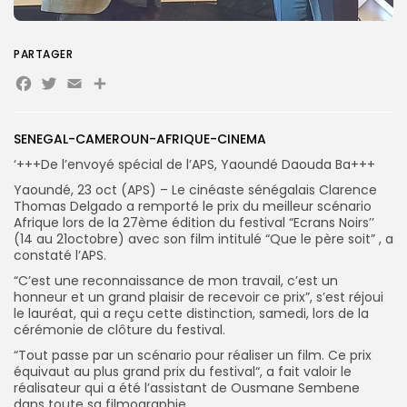
PARTAGER
Search
Search
Facebook
Twitter
Email
Partager
for:
Button
FR
SENEGAL-CAMEROUN-AFRIQUE-CINEMA
‘+++De l’envoyé spécial de l’APS, Yaoundé Daouda Ba+++
Yaoundé, 23 oct (APS) – Le cinéaste sénégalais Clarence
Thomas Delgado a remporté le prix du meilleur scénario
Afrique lors de la 27ème édition du festival “Ecrans Noirs’’
(14 au 21octobre) avec son film intitulé “Que le père soit” , a
constaté l’APS.
“C’est une reconnaissance de mon travail, c’est un
honneur et un grand plaisir de recevoir ce prix”, s’est réjoui
le lauréat, qui a reçu cette distinction, samedi, lors de la
cérémonie de clôture du festival.
“Tout passe par un scénario pour réaliser un film. Ce prix
équivaut au plus grand prix du festival“, a fait valoir le
réalisateur qui a été l’assistant de Ousmane Sembene
dans toute sa filmographie.