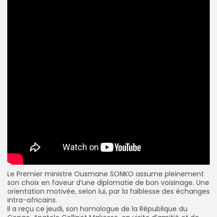
Le Premier ministre
Ousmane SONKO
assume pleinement
son choix en faveur d’une diplomatie de bon voisinage. Une
orientation motivée, selon lui, par la faiblesse des échanges
intra-africains.
Il a reçu ce jeudi, son homologue de la République du