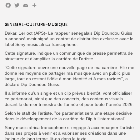
Facebook
Twitter
Email
Partager
Search
Search
for:
Button
SENEGAL-CULTURE-MUSIQUE
FR
Dakar, 1er oct (APS)- Le rappeur sénégalais Dip Doundou Guiss
a annoncé avoir signé un contrat de distribution exclusive avec le
label Sony music africa francophone.
Cette signature, indique un communiqué de presse permettra de
structurer et d’amplifier la carrière de l’artiste.
”Cette signature ouvre une nouvelle page de ma carrière. Elle me
donne les moyens de partager ma musique avec un public plus
large, tout en restant fidèle à mon identité et à mes racines”, a
déclaré Dip Doundou Guiss.
Il a informé qu’un single et un clip prévus bientôt, vont officialiser
ce partenariat, ainsi que des concerts, des contenus visuels
durant le dernier trimestre de l’année et pour toute l’ année 2026.
Selon le staff de l’artiste, ”ce partenariat sera une étape décisive
dans le développement de la carrière de Dip à l’international”.
Sony music africa francophone s’ engage à accompagner l’artiste
dans ses projets à venir et à valoriser ses créations dans une
logique de long terme, lit-on dans le texte.