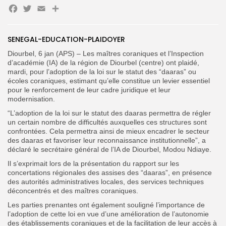
Facebook
Twitter
Email
Partager
Search
Search
SENEGAL-EDUCATION-PLAIDOYER
for:
Button
Diourbel, 6 jan (APS) – Les maîtres coraniques et l’Inspection
d’académie (IA) de la région de Diourbel (centre) ont plaidé,
FR
mardi, pour l’adoption de la loi sur le statut des “daaras” ou
écoles coraniques, estimant qu’elle constitue un levier essentiel
pour le renforcement de leur cadre juridique et leur
modernisation.
“L’adoption de la loi sur le statut des daaras permettra de régler
un certain nombre de difficultés auxquelles ces structures sont
confrontées. Cela permettra ainsi de mieux encadrer le secteur
des daaras et favoriser leur reconnaissance institutionnelle”, a
déclaré le secrétaire général de l’IA de Diourbel, Modou Ndiaye.
Il s’exprimait lors de la présentation du rapport sur les
concertations régionales des assises des “daaras”, en présence
des autorités administratives locales, des services techniques
déconcentrés et des maîtres coraniques.
Les parties prenantes ont également souligné l’importance de
l’adoption de cette loi en vue d’une amélioration de l’autonomie
des établissements coraniques et de la facilitation de leur accès à