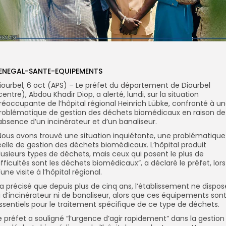
ENEGAL-SANTE-EQUIPEMENTS
iourbel, 6 oct (APS) – Le préfet du département de Diourbel
centre), Abdou Khadir Diop, a alerté, lundi, sur la situation
réoccupante de l’hôpital régional Heinrich Lübke, confronté à u
roblématique de gestion des déchets biomédicaux en raison de
’absence d’un incinérateur et d’un banaliseur.
”Nous avons trouvé une situation inquiétante, une problématique
éelle de gestion des déchets biomédicaux. L’hôpital produit
lusieurs types de déchets, mais ceux qui posent le plus de
ifficultés sont les déchets biomédicaux”, a déclaré le préfet, lors
’une visite à l’hôpital régional.
Il a précisé que depuis plus de cinq ans, l’établissement ne dispos
i d’incinérateur ni de banaliseur, alors que ces équipements son
ssentiels pour le traitement spécifique de ce type de déchets.
Le préfet a souligné ”l’urgence d’agir rapidement” dans la gestion