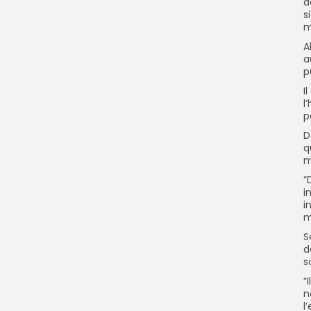
d
s
m
‎
a
p
‎
l
p
‎
q
m
‎
i
i
m
‎
d
s
”
n
l