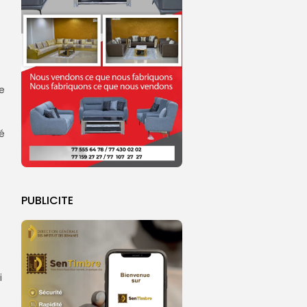
e
ué
PUBLICITE
i