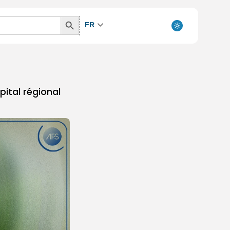
Search
FR
Button
pital régional