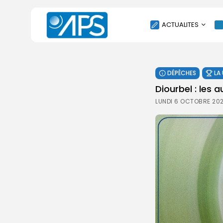
ACTUALITES
POLITIQUE
DÉPÊCHES
LA
SOCIÉTÉ
Diourbel : les a
ÉCONOMIE
LUNDI 6 OCTOBRE 202
CULTURE
SPORT
ENVIRONNEMENT
INTERNATIONAL
AGENDA
SANTE