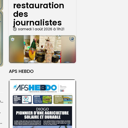
restauration
des
journalistes
samedi 1 août 2026 à 11h21
APS HEBDO
Grand Magal 2026 : un colloque met en lumière la portée universelle...
rprend encore...
dans les coulisses de la restauration de la presse...