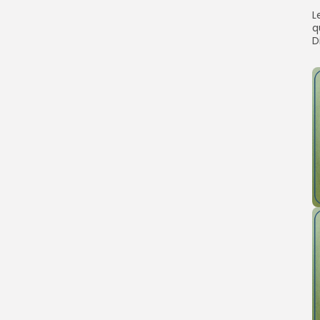
‎
q
D