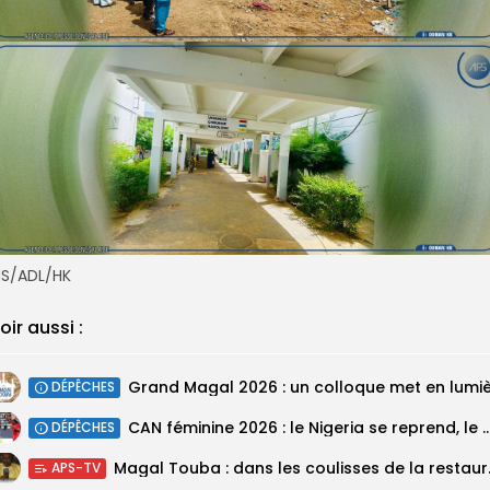
MS/ADL/HK
oir aussi :
DÉPÊCHES
‎CAN féminine 2026 : le Nigeria se reprend, le Malawi su
DÉPÊCHES
Magal Touba : 
APS-TV