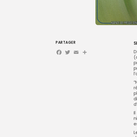
PARTAGER
S
Facebook
Twitter
Email
Partager
D
(
p
p
l
‎
r
p
d
d
‎
n
e
‎