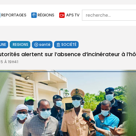
Search
REPORTAGES
RÉGIONS
APS TV
for:
 UNE
REGIONS
santé
SOCIÉTÉ
utorités alertent sur l’absence d’incinérateur à l’hô
5 À 19H41