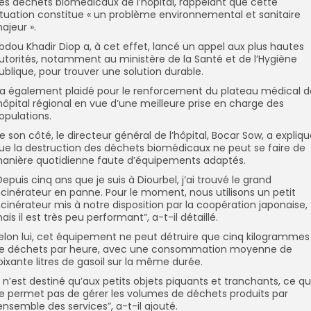
es déchets biomédicaux de l’hôpital, rappelant que cette
ituation constitue « un problème environnemental et sanitaire
ajeur ».
Abdou Khadir Diop a, à cet effet, lancé un appel aux plus hautes
utorités, notamment au ministère de la Santé et de l’Hygiène
ublique, pour trouver une solution durable.
Il a également plaidé pour le renforcement du plateau médical d
’hôpital régional en vue d’une meilleure prise en charge des
opulations.
De son côté, le directeur général de l’hôpital, Bocar Sow, a expliq
ue la destruction des déchets biomédicaux ne peut se faire de
anière quotidienne faute d’équipements adaptés.
”Depuis cinq ans que je suis à Diourbel, j’ai trouvé le grand
ncinérateur en panne. Pour le moment, nous utilisons un petit
ncinérateur mis à notre disposition par la coopération japonaise,
ais il est très peu performant”, a-t-il détaillé.
Selon lui, cet équipement ne peut détruire que cinq kilogrammes
e déchets par heure, avec une consommation moyenne de
oixante litres de gasoil sur la même durée.
Il n’est destiné qu’aux petits objets piquants et tranchants, ce qu
e permet pas de gérer les volumes de déchets produits par
’ensemble des services”, a-t-il ajouté.