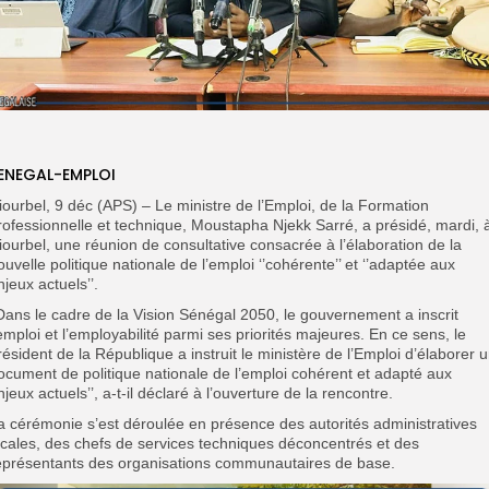
ENEGAL-EMPLOI
iourbel, 9 déc (APS) – Le ministre de l’Emploi, de la Formation
rofessionnelle et technique, Moustapha Njekk Sarré, a présidé, mardi, 
iourbel, une réunion de consultative consacrée à l’élaboration de la
ouvelle politique nationale de l’emploi ‘’cohérente’’ et ‘’adaptée aux
njeux actuels’’.
’Dans le cadre de la Vision Sénégal 2050, le gouvernement a inscrit
’emploi et l’employabilité parmi ses priorités majeures. En ce sens, le
résident de la République a instruit le ministère de l’Emploi d’élaborer 
ocument de politique nationale de l’emploi cohérent et adapté aux
njeux actuels’’, a-t-il déclaré à l’ouverture de la rencontre.
a cérémonie s’est déroulée en présence des autorités administratives
ocales, des chefs de services techniques déconcentrés et des
eprésentants des organisations communautaires de base.