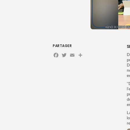
PARTAGER
S
Facebook
Twitter
Email
D
p
D
n
e
‘
l
p
d
e
L
l
r