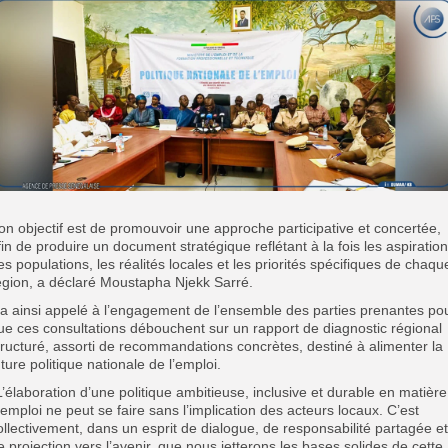
on objectif est de promouvoir une approche participative et concertée,
fin de produire un document stratégique reflétant à la fois les aspiratio
es populations, les réalités locales et les priorités spécifiques de chaqu
égion, a déclaré Moustapha Njekk Sarré.
l a ainsi appelé à l’engagement de l’ensemble des parties prenantes po
ue ces consultations débouchent sur un rapport de diagnostic régional
tructuré, assorti de recommandations concrètes, destiné à alimenter la
uture politique nationale de l’emploi.
’L’élaboration d’une politique ambitieuse, inclusive et durable en matière
’emploi ne peut se faire sans l’implication des acteurs locaux. C’est
ollectivement, dans un esprit de dialogue, de responsabilité partagée et
e projection vers l’avenir, que nous jetterons les bases solides de cette