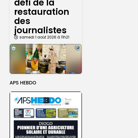
défi de la
restauration
des
journalistes
samedi 1 août 2026 à 11h21
APS HEBDO