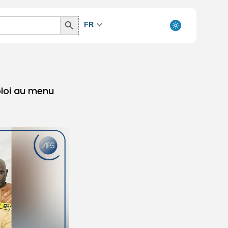
Search
FR
Button
mploi au menu