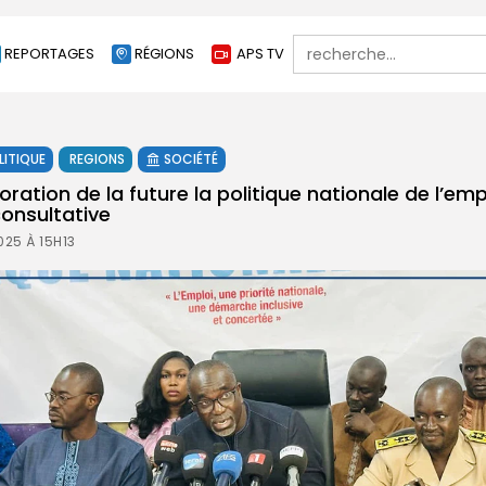
Search
REPORTAGES
RÉGIONS
APS TV
for:
LITIQUE
REGIONS
SOCIÉTÉ
aboration de la future la politique nationale de l’e
consultative
25 À 15H13