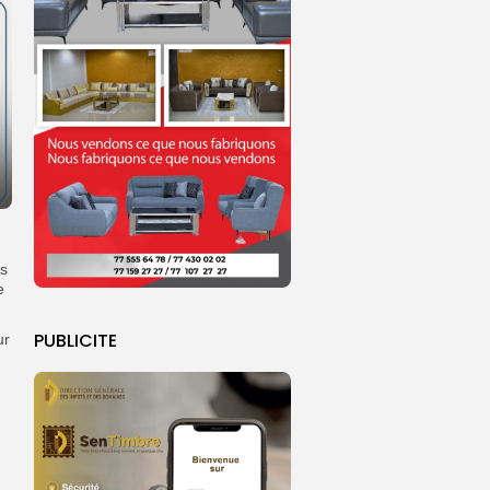
ns
e
PUBLICITE
ur