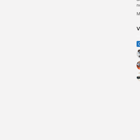
n
‎
V