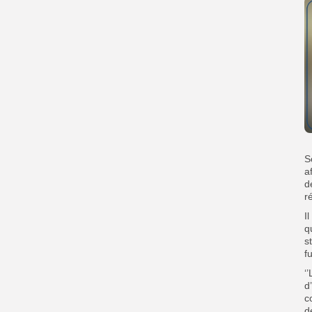
S
a
d
r
I
q
s
f
‘
d
c
d