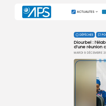
ACTUALITES
POLITIQUE
DÉPÊCHES
PO
SOCIÉTÉ
Diourbel : l’él
ÉCONOMIE
d’une réunion 
CULTURE
MARDI 9 DÉCEMBRE 20
SPORT
ENVIRONNEMENT
INTERNATIONAL
AGENDA
SANTE