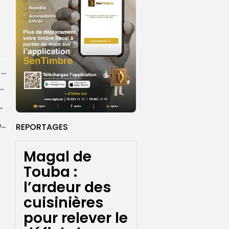
21 décès recensés sur les routes du Magal par les sapeurs-pompiers
ye Faye souhaite un ‘’excellent Magal’’ aux fidèles
courus par la Croix-Rouge sénégalaise
Grand Magal 2026 : un colloque met en lumière la portée universelle...
REPORTAGES
Magal de
Touba :
l’ardeur des
cuisinières
pour relever le