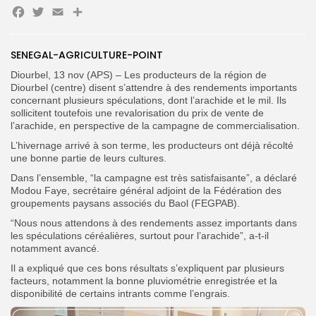
Facebook
Twitter
Email
Partager
SENEGAL-AGRICULTURE-POINT
Search
Search
Diourbel, 13 nov (APS) – Les producteurs de la région de
for:
Button
Diourbel (centre) disent s’attendre à des rendements importants
concernant plusieurs spéculations, dont l’arachide et le mil. Ils
FR
sollicitent toutefois une revalorisation du prix de vente de
l’arachide, en perspective de la campagne de commercialisation.
L’hivernage arrivé à son terme, les producteurs ont déjà récolté
une bonne partie de leurs cultures.
Dans l’ensemble, “la campagne est très satisfaisante”, a déclaré
Modou Faye, secrétaire général adjoint de la Fédération des
groupements paysans associés du Baol (FEGPAB).
“Nous nous attendons à des rendements assez importants dans
les spéculations céréalières, surtout pour l’arachide”, a-t-il
notamment avancé.
‎Il a expliqué que ces bons résultats s’expliquent par plusieurs
facteurs, notamment la bonne pluviométrie enregistrée et la
disponibilité de certains intrants comme l’engrais.