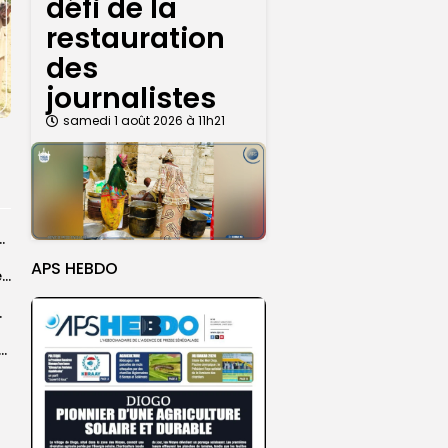
défi de la
restauration
des
journalistes
samedi 1 août 2026 à 11h21
courus par la Croix-Rouge sénégalaise
APS HEBDO
Grand Magal 2026 : un colloque met en lumière la portée universelle...
rprend encore...
dans les coulisses de la restauration de la presse...