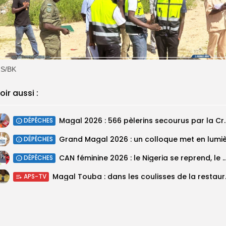
MS/BK
oir aussi :
Magal 2026 : 566 pèlerins se
DÉPÊCHES
DÉPÊCHES
‎CAN féminine 2026 : le Nigeria se reprend, le Malawi su
DÉPÊCHES
Magal Touba : 
APS-TV