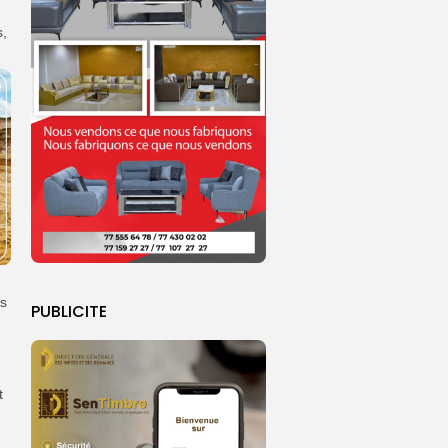
s,
és
PUBLICITE
t