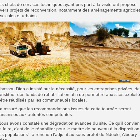
‎Les chefs de services techniques ayant pris part à la visite ont proposé
ivers projets de reconversion, notamment des aménagements agricole
iscicoles et urbains.
‎Mbassou Diop a insisté sur la nécessité, pour les entreprises privées, de
onstituer des fonds de réhabilitation afin de permettre aux sites exploit
’être réutilisés par les communautés locales.
l a assuré que les recommandations issues de cette tournée seront
ransmises aux autorités compétentes.
Nous avons constaté une dégradation avancée du site. Ce qu’il convien
e faire, c’est de le réhabiliter pour le mettre de nouveau à la disposition
es populations”, a renchéri l’adjoint au sous-préfet de Ndoulo, Alboury
dao.