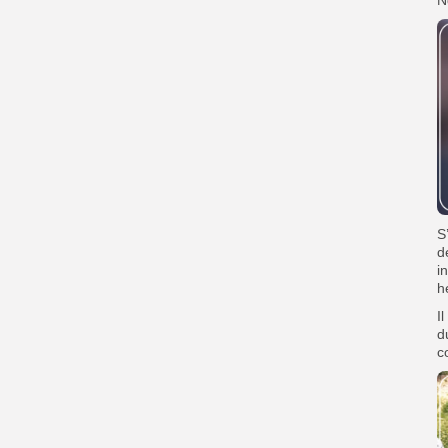
‎
d
i
h
‎
d
c