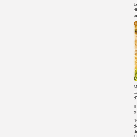
‎
d
p
‎
c
d
I
t
‎”
d
d
N