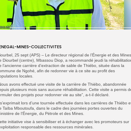
ENEGAL-MINES-COLLECTIVITES
iourbel, 25 sept (APS) – Le directeur régional de l’Énergie et des Mine
e Diourbel (centre), Mbassou Diop, a recommandé jeudi la réhabilitatio
e l’ancienne carrière d’extraction de sable de Thiébo, située dans la
ommune de Ngohé, afin de redonner vie à ce site au profit des
opulations locales.
‎”Nous avons effectué une visite de la carrière de Thiébo, abandonnée
epuis plusieurs mois sans aucune réhabilitation. Cette visite a permis d
ormuler des projets pour redonner vie au site”, a-t-il déclaré.
‎Il s’exprimait lors d’une tournée effectuée dans les carrières de Thiébo e
e Taïba Mboutoufa, dans le cadre des journées portes ouvertes du
inistère de l’Énergie, du Pétrole et des Mines.
ette initiative vise à sensibiliser et à échanger avec les promoteurs sur
’exploitation responsable des ressources minérales.