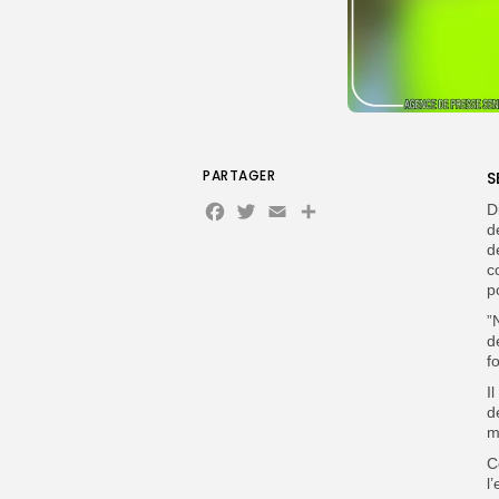
PARTAGER
S
Facebook
Twitter
Email
D
d
d
c
p
‎
d
f
‎
d
m
C
l