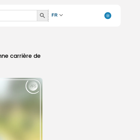
Search
FR
Button
nne carrière de