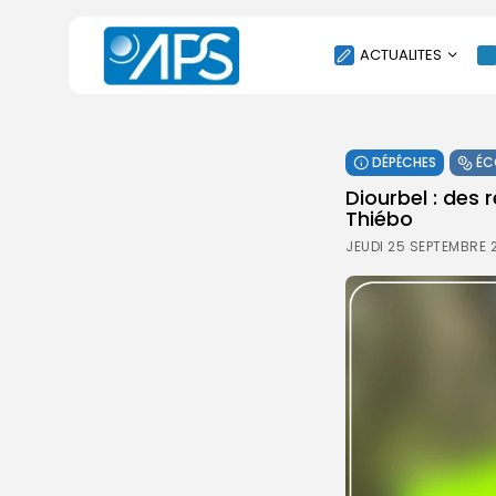
ACTUALITES
POLITIQUE
DÉPÊCHES
ÉC
SOCIÉTÉ
Diourbel : des 
ÉCONOMIE
Thiébo
CULTURE
JEUDI 25 SEPTEMBRE 
SPORT
ENVIRONNEMENT
INTERNATIONAL
AGENDA
SANTE