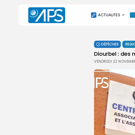
ACTUALITES
POLITIQUE
DÉPÊCHES
REGI
SOCIÉTÉ
Diourbel : des 
ÉCONOMIE
VENDREDI 22 NOVEMB
CULTURE
SPORT
ENVIRONNEMENT
INTERNATIONAL
AGENDA
SANTE