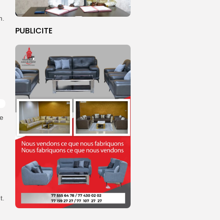
n.
PUBLICITE
re
t.