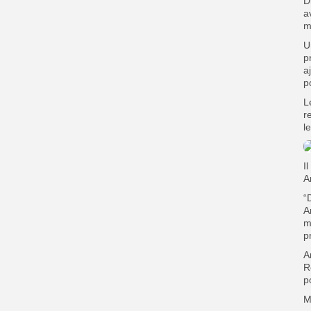
D
a
m
U
p
a
p
L
r
l
I
A
“
A
m
p
A
R
p
M