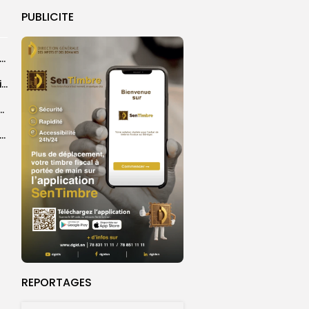
PUBLICITE
26 : Dakar Dem Dikk mobilise 939 rotations et transporte près...
Grand Magal : 289 arrestations lors d’opérations préventives de sécurisation
 seize Lioncelles retenues pour l’étape finale de...
agal de Touba : une centaine de gendarmes mobilisés sur les...
REPORTAGES