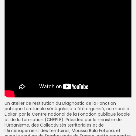
Un atelier de restitution du Diagnostic de la Fonction
publique territoriale sénégalaise a été organisé, ce mardi à
Dakar, par le Centre national de la Fonction publique locale
et de la formation (CNFPLF). Présidée par le ministre de
l’Urbanisme, des Collectivités territoriales et de
l’Aménagement des territoires, Moussa Bala Fofana, et
avec le soutien de l’ambassade de France, cette rencontre