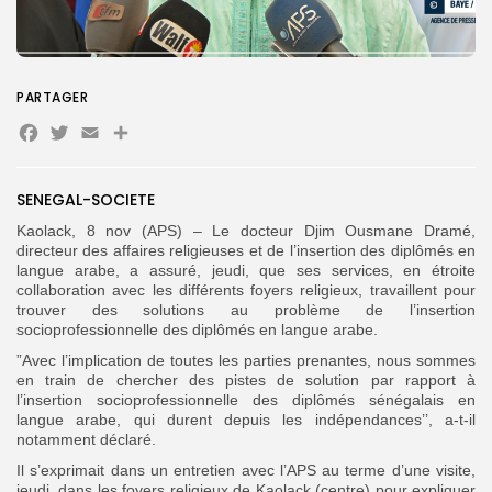
Search
Search
for:
Button
PARTAGER
Facebook
Twitter
Email
Partager
FR
SENEGAL-SOCIETE
Kaolack, 8 nov (APS) – Le docteur Djim Ousmane Dramé,
directeur des affaires religieuses et de l’insertion des diplômés en
langue arabe, a assuré, jeudi, que ses services, en étroite
collaboration avec les différents foyers religieux, travaillent pour
trouver des solutions au problème de l’insertion
socioprofessionnelle des diplômés en langue arabe.
”Avec l’implication de toutes les parties prenantes, nous sommes
en train de chercher des pistes de solution par rapport à
l’insertion socioprofessionnelle des diplômés sénégalais en
langue arabe, qui durent depuis les indépendances’’, a-t-il
notamment déclaré.
Il s’exprimait dans un entretien avec l’APS au terme d’une visite,
jeudi, dans les foyers religieux de Kaolack (centre) pour expliquer