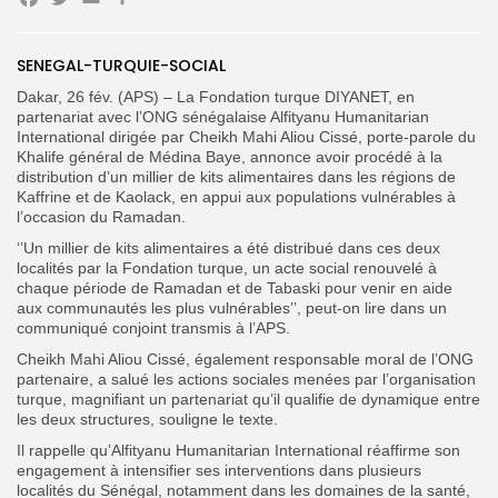
Facebook
Twitter
Email
Partager
Search
Search
for:
SENEGAL-TURQUIE-SOCIAL
Button
Dakar, 26 fév. (APS) – La Fondation turque DIYANET, en
FR
partenariat avec l’ONG sénégalaise Alfityanu Humanitarian
International dirigée par Cheikh Mahi Aliou Cissé, porte-parole du
Khalife général de Médina Baye, annonce avoir procédé à la
distribution d’un millier de kits alimentaires dans les régions de
Kaffrine et de Kaolack, en appui aux populations vulnérables à
l’occasion du Ramadan.
‘’Un millier de kits alimentaires a été distribué dans ces deux
localités par la Fondation turque, un acte social renouvelé à
chaque période de Ramadan et de Tabaski pour venir en aide
aux communautés les plus vulnérables’’, peut-on lire dans un
communiqué conjoint transmis à l’APS.
Cheikh Mahi Aliou Cissé, également responsable moral de l’ONG
partenaire, a salué les actions sociales menées par l’organisation
turque, magnifiant un partenariat qu’il qualifie de dynamique entre
les deux structures, souligne le texte.
Il rappelle qu’Alfityanu Humanitarian International réaffirme son
engagement à intensifier ses interventions dans plusieurs
localités du Sénégal, notamment dans les domaines de la santé,