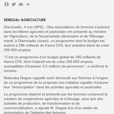
for:
Button
Facebook
Twitter
Email
Partager
FR
SENEGAL-AGRICULTURE
Diamniadio, 4 nov (APS) – Des associations de femmes s’activant
dans les filières agricoles et pastorales ont présenté au ministre
de l’Agriculture, de la Souveraineté alimentaire et de l’Élevage,
mardi, à Diamniadio (ouest), un programme dont le budget est
estimé à 286 milliards de francs CFA, leur ambition étant de créer
200 000 emplois.
‘’C’est un programme d’un budget global de 286 milliards de
francs CFA, dont l’objectif est de créer 200 000 emplois
susceptibles d’impacter 3,5 millions de personnes’’, a confirmé le
ministre.
Mabouba Diagne rappelle avoir demandé aux femmes à l’origine
de ce programme de lui proposer une initiative capable d’assurer
leur ‘’émancipation’’ dans les activités agricoles et pastorales.
Le programme élaboré et présenté par les femmes comprend la
création de coopératives agricoles et d’élevage, ainsi que des
activités de production, de transformation et de
commercialisation, a signalé M. Diagne lors d’un atelier de
présentation de l’initiative des femmes.