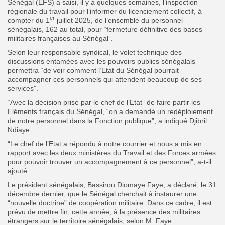
Sénégal (EFS) a saisi, il y a quelques semaines, l’inspection
régionale du travail pour l’informer du licenciement collectif, à
er
compter du 1
juillet 2025, de l’ensemble du personnel
sénégalais, 162 au total, pour “fermeture définitive des bases
militaires françaises au Sénégal”.
Selon leur responsable syndical, le volet technique des
discussions entamées avec les pouvoirs publics sénégalais
permettra “de voir comment l’Etat du Sénégal pourrait
accompagner ces personnels qui attendent beaucoup de ses
services”.
“Avec la décision prise par le chef de l’Etat” de faire partir les
Eléments français du Sénégal, “on a demandé un redéploiement
de notre personnel dans la Fonction publique”, a indiqué Djibril
Ndiaye.
“Le chef de l’Etat a répondu à notre courrier et nous a mis en
rapport avec les deux ministères du Travail et des Forces armées
pour pouvoir trouver un accompagnement à ce personnel”, a-t-il
ajouté.
Le président sénégalais, Bassirou Diomaye Faye, a déclaré, le 31
décembre dernier, que le Sénégal cherchait à instaurer une
“nouvelle doctrine” de coopération militaire. Dans ce cadre, il est
prévu de mettre fin, cette année, à la présence des militaires
étrangers sur le territoire sénégalais, selon M. Faye.