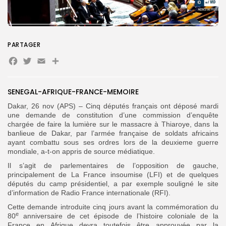
Search
Search
for:
Button
PARTAGER
FR
Facebook
Twitter
Email
Partager
SENEGAL-AFRIQUE-FRANCE-MEMOIRE
Dakar, 26 nov (APS) – Cinq députés français ont déposé mardi
une demande de constitution d’une commission d’enquête
chargée de faire la lumière sur le massacre à Thiaroye, dans la
banlieue de Dakar, par l’armée française de soldats africains
ayant combattu sous ses ordres lors de la deuxieme guerre
mondiale, a-t-on appris de source médiatique.
Il s’agit de parlementaires de l’opposition de gauche,
principalement de La France insoumise (LFI) et de quelques
députés du camp présidentiel, a par exemple souligné le site
d’information de Radio France internationale (RFI).
Cette demande introduite cinq jours avant la commémoration du
e
80
anniversaire de cet épisode de l’histoire coloniale de la
France en Afrique devra toutefois être approuvée par la