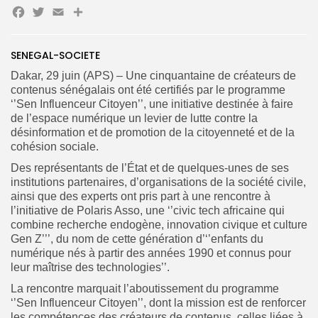
Facebook
Twitter
Email
Partager
SENEGAL-SOCIETE
Search
Search
Dakar, 29 juin (APS) – Une cinquantaine de créateurs de
for:
Button
contenus sénégalais ont été certifiés par le programme
‘’Sen Influenceur Citoyen’’, une initiative destinée à faire
FR
de l’espace numérique un levier de lutte contre la
désinformation et de promotion de la citoyenneté et de la
cohésion sociale.
Des représentants de l’État et de quelques-unes de ses
institutions partenaires, d’organisations de la société civile,
ainsi que des experts ont pris part à une rencontre à
l’initiative de Polaris Asso, une ‘’civic tech africaine qui
combine recherche endogène, innovation civique et culture
Gen Z’’’, du nom de cette génération d’‘’enfants du
numérique nés à partir des années 1990 et connus pour
leur maîtrise des technologies’’.
La rencontre marquait l’aboutissement du programme
‘’Sen Influenceur Citoyen’’, dont la mission est de renforcer
les compétences des créateurs de contenus, celles liées à