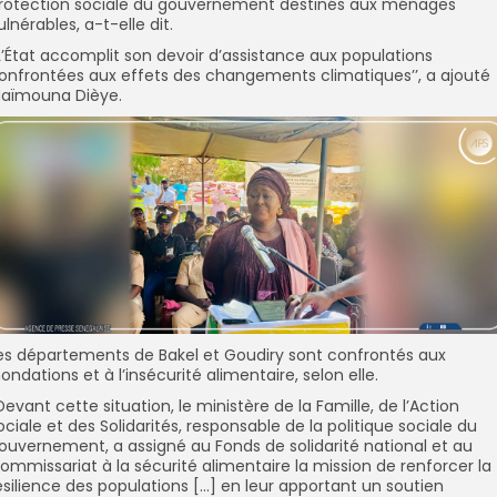
rotection sociale du gouvernement destinés aux ménages
ulnérables, a-t-elle dit.
’L’État accomplit son devoir d’assistance aux populations
onfrontées aux effets des changements climatiques’’, a ajouté
aïmouna Dièye.
es départements de Bakel et Goudiry sont confrontés aux
nondations et à l’insécurité alimentaire, selon elle.
’Devant cette situation, le ministère de la Famille, de l’Action
ociale et des Solidarités, responsable de la politique sociale du
ouvernement, a assigné au Fonds de solidarité national et au
ommissariat à la sécurité alimentaire la mission de renforcer la
ésilience des populations […] en leur apportant un soutien