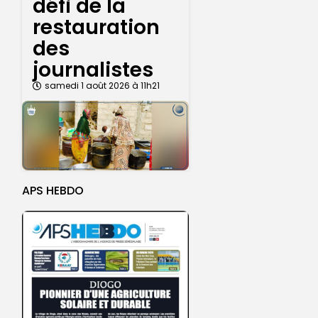
défi de la
restauration
des
journalistes
samedi 1 août 2026 à 11h21
APS HEBDO