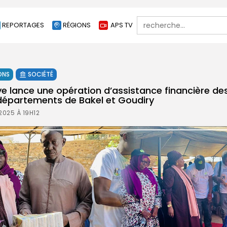
Search
REPORTAGES
RÉGIONS
APS TV
for:
ONS
SOCIÉTÉ
 lance une opération d’assistance financière des
épartements de Bakel et Goudiry
025 À 19H12