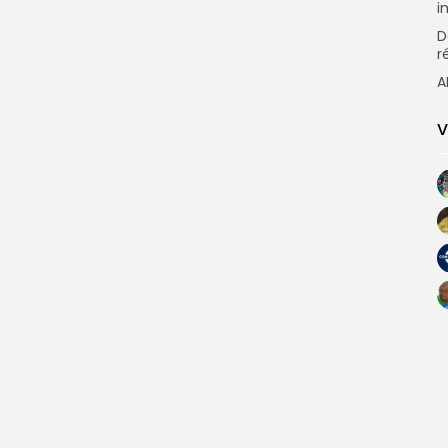
i
D
r
A
V