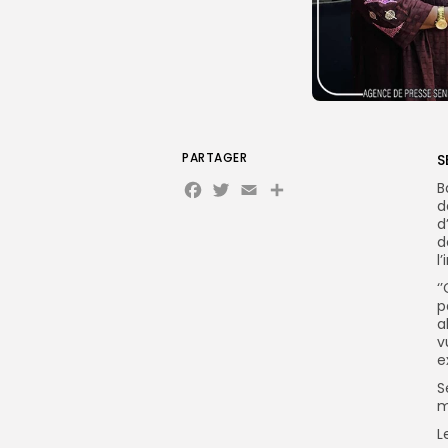
PARTAGER
S
Facebook
Twitter
Email
B
d
d
d
l
‘
p
a
v
e
S
m
L