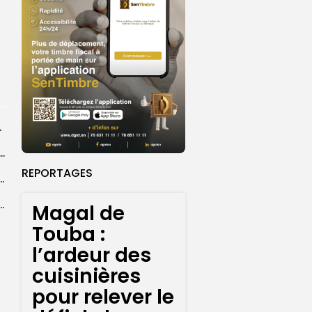
rprend encore...
dans les coulisses de la restauration de la presse...
REPORTAGES
 la CEDEAO adopte son plan d’actions stratégiques...
ba : La CSU au plus près des pèlerins
Magal de
Touba :
l’ardeur des
cuisinières
pour relever le