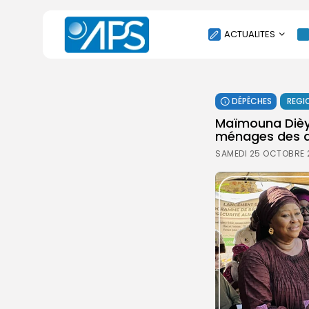
ACTUALITES
POLITIQUE
DÉPÊCHES
REGI
SOCIÉTÉ
Maïmouna Dièye
ÉCONOMIE
ménages des d
CULTURE
SAMEDI 25 OCTOBRE 2
SPORT
ENVIRONNEMENT
INTERNATIONAL
AGENDA
SANTE