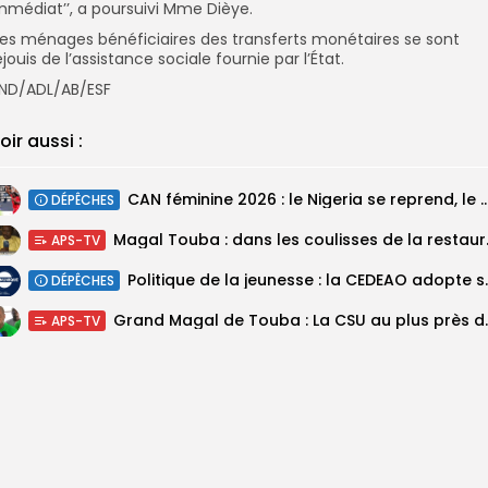
mmédiat’’, a poursuivi Mme Dièye.
es ménages bénéficiaires des transferts monétaires se sont
éjouis de l’assistance sociale fournie par l’État.
ND/ADL/AB/ESF
oir aussi :
‎CAN féminine 2026 : le Nigeria se reprend, le Malawi su
DÉPÊCHES
Magal Touba : 
APS-TV
Politique de la jeunesse :
DÉPÊCHES
Grand Magal de Tou
APS-TV