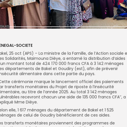
ENEGAL-SOCIETE
akel, 25 oct (APS) – La ministre de la Famille, de l’Action sociale 
es Solidarités, Maïmouna Dièye, a entamé la distribution d’aides
’un montant total de 424 170 000 francs CFA à 3 142 ménages
es départements de Bakel et Goudiry (est), afin de prévenir
’insécurité alimentaire dans cette partie du pays.
’Cette cérémonie marque le lancement officiel des paiements
ar transferts monétaires du Projet de riposte à l’insécurité
limentaire, au titre de l’année 2025. Au total 3 142 ménages
ulnérables recevront chacun une aide de 135 000 francs CFA’’, a
xpliqué Mme Dièye.
elon elle, 1 617 ménages du département de Bakel et 1 525
énages de celui de Goudiry bénéficieront de ces aides.
es transferts monétaires proviennent des programmes de