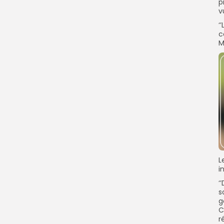
p
v
‘
c
M
L
i
‘
s
g
C
r