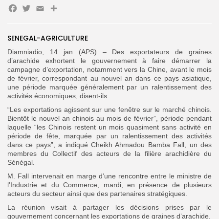
Facebook
Twitter
Email
Partager
Search
Search
for:
Button
SENEGAL-AGRICULTURE
Diamniadio, 14 jan (APS) – Des exportateurs de graines
FR
d’arachide exhortent le gouvernement à faire démarrer la
campagne d’exportation, notamment vers la Chine, avant le mois
de février, correspondant au nouvel an dans ce pays asiatique,
une période marquée généralement par un ralentissement des
activités économiques, disent-ils.
“Les exportations agissent sur une fenêtre sur le marché chinois.
Bientôt le nouvel an chinois au mois de février”, période pendant
laquelle “les Chinois restent un mois quasiment sans activité en
période de fête, marquée par un ralentissement des activités
dans ce pays”, a indiqué Cheikh Ahmadou Bamba Fall, un des
membres du Collectif des acteurs de la filière arachidière du
Sénégal.
M. Fall intervenait en marge d’une rencontre entre le ministre de
l’Industrie et du Commerce, mardi, en présence de plusieurs
acteurs du secteur ainsi que des partenaires stratégiques.
La réunion visait à partager les décisions prises par le
gouvernement concernant les exportations de graines d’arachide.