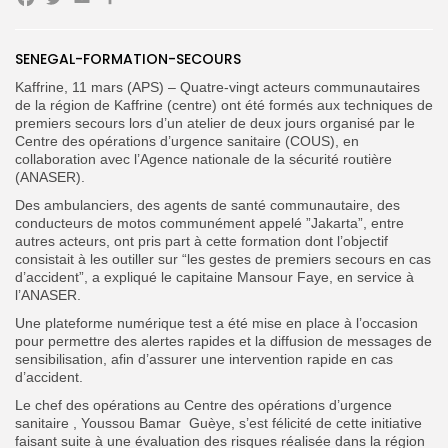
Facebook
Twitter
Email
Partager
Search
Search
SENEGAL-FORMATION-SECOURS
for:
Button
Kaffrine, 11 mars (APS) – Quatre-vingt acteurs communautaires
FR
de la région de Kaffrine (centre) ont été formés aux techniques de
premiers secours lors d’un atelier de deux jours organisé par le
Centre des opérations d’urgence sanitaire (COUS), en
collaboration avec l’Agence nationale de la sécurité routière
(ANASER).
Des ambulanciers, des agents de santé communautaire, des
conducteurs de motos communément appelé ”Jakarta”, entre
autres acteurs, ont pris part à cette formation dont l’objectif
consistait à les outiller sur “les gestes de premiers secours en cas
d’accident”, a expliqué le capitaine Mansour Faye, en service à
l’ANASER.
Une plateforme numérique test a été mise en place à l’occasion
pour permettre des alertes rapides et la diffusion de messages de
sensibilisation, afin d’assurer une intervention rapide en cas
d’accident.
Le chef des opérations au Centre des opérations d’urgence
sanitaire , Youssou Bamar Guèye, s’est félicité de cette initiative
faisant suite à une évaluation des risques réalisée dans la région