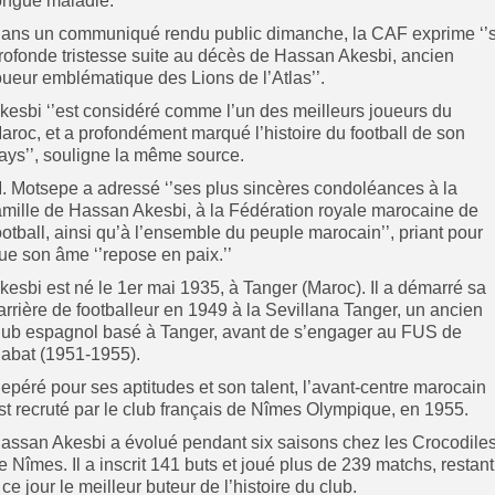
ongue maladie.
ans un communiqué rendu public dimanche, la CAF exprime ‘’
rofonde tristesse suite au décès de Hassan Akesbi, ancien
oueur emblématique des Lions de l’Atlas’’.
kesbi ‘’est considéré comme l’un des meilleurs joueurs du
aroc, et a profondément marqué l’histoire du football de son
ays’’, souligne la même source.
. Motsepe a adressé ‘’ses plus sincères condoléances à la
amille de Hassan Akesbi, à la Fédération royale marocaine de
ootball, ainsi qu’à l’ensemble du peuple marocain’’, priant pour
ue son âme ‘’repose en paix.’’
kesbi est né le 1er mai 1935, à Tanger (Maroc). Il a démarré sa
arrière de footballeur en 1949 à la Sevillana Tanger, un ancien
lub espagnol basé à Tanger, avant de s’engager au FUS de
abat (1951-1955).
epéré pour ses aptitudes et son talent, l’avant-centre marocain
st recruté par le club français de Nîmes Olympique, en 1955.
assan Akesbi a évolué pendant six saisons chez les Crocodile
e Nîmes. Il a inscrit 141 buts et joué plus de 239 matchs, restant
 ce jour le meilleur buteur de l’histoire du club.