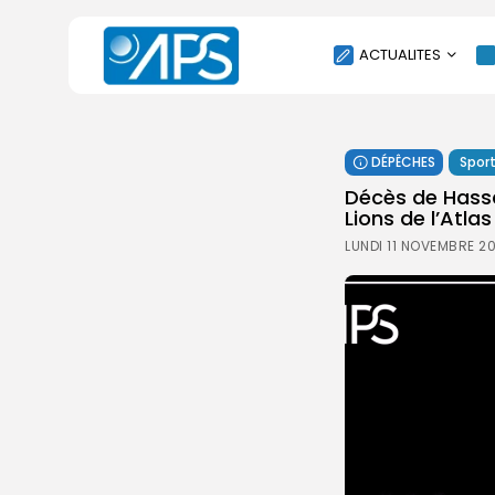
ACTUALITES
POLITIQUE
DÉPÊCHES
Spor
SOCIÉTÉ
Décès de Hass
ÉCONOMIE
Lions de l’Atlas
CULTURE
LUNDI 11 NOVEMBRE 2
SPORT
ENVIRONNEMENT
INTERNATIONAL
AGENDA
SANTE