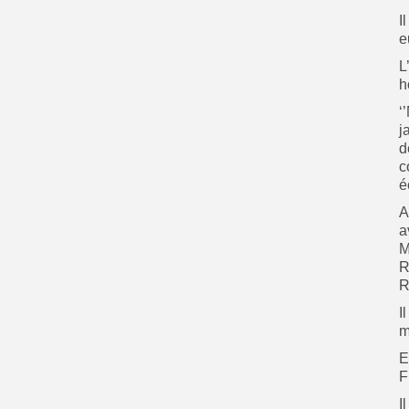
I
e
L
h
‘
j
d
c
é
A
a
M
R
R
I
m
E
F
I