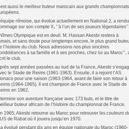
l est aussi le meilleur buteur marocain aux grands championnats
uropéens.
’équipe nîmoise, qui évolue actuellement en National 2, a rendu
ommage sur son compte X, ‘’à l’un de ses joueurs légendaires’’
’Nîmes Olympique est en deuil. M. Hassan Akesbi restera à
amais, et sans doute pour longtemps encore, le plus grand buteu
e l’histoire du club. Nous adressons nos plus sincères
ondoléances à sa famille et à ses proches, chez lui au Maroc’’, 
crit le club.
près sept années passées au sud de la France, Akesbi s’enga
vec le Stade de Reims (1961-1963). Ensuite, il a rejoint l’AS
onaco pour une saison (1963-1964, avant de faire son retour à
eims (1964-1965). Il est champion de France avec le Stade de
eims en 1962.
l termine son aventure française avec 173 buts, et le titre de
eilleur buteur africain de l’histoire du championnat de France.
n 1965, Akesbi retourne au Maroc pour retrouver les couleurs d
US de Rabat où il jouera jusqu’en 1970.
l a évolué pendant dix ans en équipe nationale du Maroc (1960-