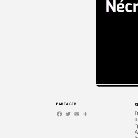
PARTAGER
S
Facebook
Twitter
Email
Partager
D
d
‘
A