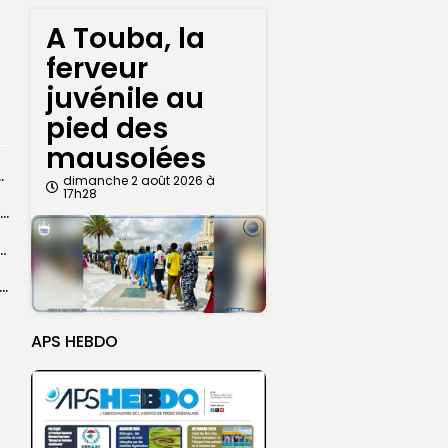
A Touba, la
ferveur
juvénile au
pied des
mausolées
 la compétition, le Maroc et...
dimanche 2 août 2026 à
17h28
Sellé Dieng nommé entraîneur principal de l’équipe première ‎du Jaraaf (club)
le paquet neutre, un outil de renforcement de...
d, une filiale du FONSIS, investit 800 millions de francs CFA...
APS HEBDO