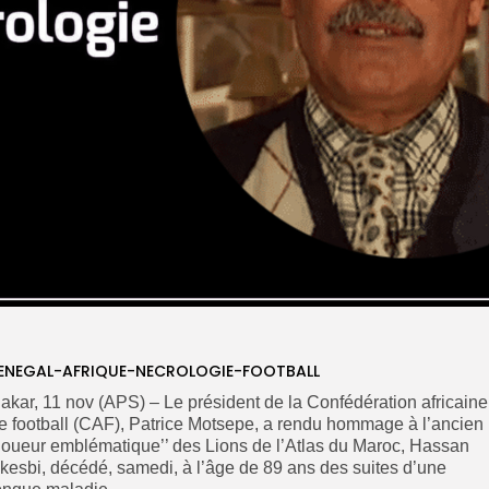
ENEGAL-AFRIQUE-NECROLOGIE-FOOTBALL
akar, 11 nov (APS) – Le président de la Confédération africaine
e football (CAF), Patrice Motsepe, a rendu hommage à l’ancien
’joueur emblématique’’ des Lions de l’Atlas du Maroc, Hassan
kesbi, décédé, samedi, à l’âge de 89 ans des suites d’une