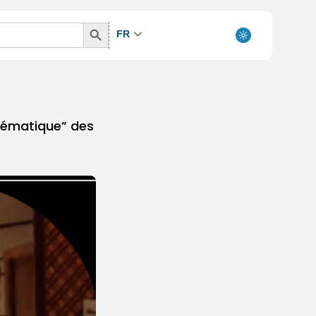
Search
FR
Button
lématique” des