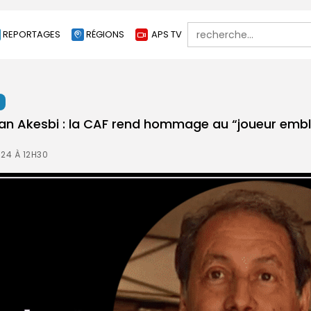
Search
REPORTAGES
RÉGIONS
APS TV
for:
t
an Akesbi : la CAF rend hommage au “joueur emb
024 À 12H30