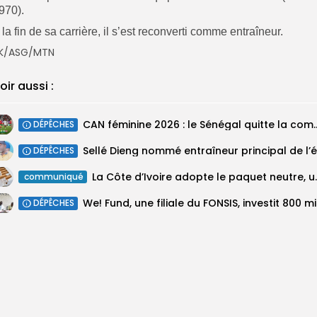
970).
 la fin de sa carrière, il s’est reconverti comme entraîneur.
K/ASG/MTN
oir aussi :
‎CAN féminine 2026 : le Sénégal quitte
DÉPÊCHES
DÉPÊCHES
La Côte d’Ivoire adopte 
communiqué
We! Fun
DÉPÊCHES