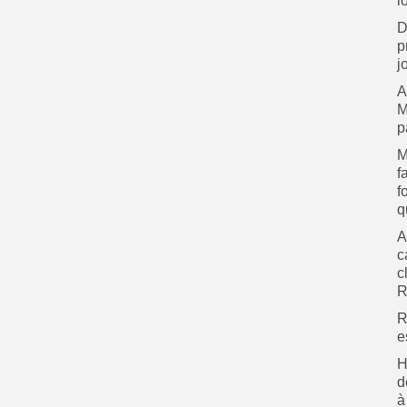
l
D
p
j
A
M
p
M
f
f
q
A
c
c
R
R
e
H
d
à