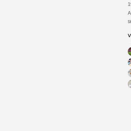
1
A
S
V