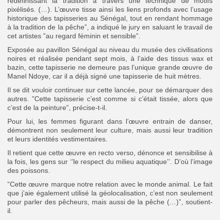
redéfinissant la tradition à travers une technique de motifs
pixélisés. (…). L’œuvre tisse ainsi les liens profonds avec l’usage
historique des tapisseries au Sénégal, tout en rendant hommage
à la tradition de la pêche”, a indiqué le jury en saluant le travail de
cet artistes ”au regard féminin et sensible”.
Exposée au pavillon Sénégal au niveau du musée des civilisations
noires et réalisée pendant sept mois, à l’aide des tissus wax et
bazin, cette tapisserie ne demeure pas l’unique grande œuvre de
Manel Ndoye, car il a déjà signé une tapisserie de huit mètres.
Il se dit vouloir continuer sur cette lancée, pour se démarquer des
autres. ”Cette tapisserie c’est comme si c’était tissée, alors que
c’est de la peinture”, précise-t-il.
Pour lui, les femmes figurant dans l’œuvre entrain de danser,
démontrent non seulement leur culture, mais aussi leur tradition
et leurs identités vestimentaires.
Il retient que cette œuvre en recto verso, dénonce et sensibilise à
la fois, les gens sur ‘’le respect du milieu aquatique’’. D’où l’image
des poissons.
”Cette œuvre marque notre relation avec le monde animal. Le fait
que j’aie également utilisé la géolocalisation, c’est non seulement
pour parler des pêcheurs, mais aussi de la pêche (…)”, soutient-
il.