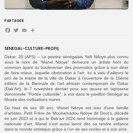
PARTAGER
Facebook
Twitter
Email
Partager
SENEGAL-CULTURE-PROFIL
Search
Search
Dakar, 20 (APS) – Le peintre sénégalais Yelli Ndoye plus connu
for:
Button
sous le nom de ”Manel Ndoye” demeure un artiste hors du
commun ayant su bouleverser des pronostics grâce à son désir
FR
de faire mieux, laquelle obstination à l’art lui a valu d’ailleurs le
prix de la mairie de la ville de Dakar à l’ouverture de la 15ème
édition de la Biennale de l’art africain contemporain de Dakar
(Dak’Art), le 7 novembre dernier pour son œuvre en tapisserie
dénommée ”Portée culturelle”, à voir dans le pavillon Sénégal au
Musée des civilisations noires.
Du haut de ses 38 ans, Manel Ndoye est issu d’une famille
d’artistes. Petit Frère de Mouhamadou Ndoye dit Dout’s, décédé
en juin 2023 et à qui le Dak’art 2024 rend hommage à la galerie
nationale d’art, Manel s’est aussi lancé dès sa tendre enfance
dans le monde artistique grâce à l’un de ses oncles et à son aîné.