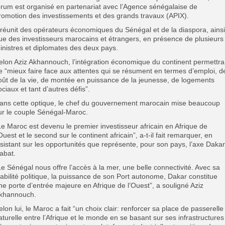
orum est organisé en partenariat avec l’Agence sénégalaise de
romotion des investissements et des grands travaux (APIX).
l réunit des opérateurs économiques du Sénégal et de la diaspora, ainsi
ue des investisseurs marocains et étrangers, en présence de plusieurs
inistres et diplomates des deux pays.
elon Aziz Akhannouch, l’intégration économique du continent permettra
e “mieux faire face aux attentes qui se résument en termes d’emploi, d
oût de la vie, de montée en puissance de la jeunesse, de logements
ociaux et tant d’autres défis”.
ans cette optique, le chef du gouvernement marocain mise beaucoup
ur le couple Sénégal-Maroc.
Le Maroc est devenu le premier investisseur africain en Afrique de
’Ouest et le second sur le continent africain”, a-t-il fait remarquer, en
nsistant sur les opportunités que représente, pour son pays, l’axe Dakar
abat.
Le Sénégal nous offre l’accès à la mer, une belle connectivité. Avec sa
tabilité politique, la puissance de son Port autonome, Dakar constitue
ne porte d’entrée majeure en Afrique de l’Ouest”, a souligné Aziz
khannouch.
elon lui, le Maroc a fait “un choix clair: renforcer sa place de passerelle
aturelle entre l’Afrique et le monde en se basant sur ses infrastructures