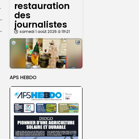
restauration
rprend encore...
des
dans les coulisses de la restauration de la presse...
journalistes
 la CEDEAO adopte son plan d’actions stratégiques...
samedi 1 août 2026 à 11h21
APS HEBDO