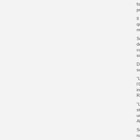
f
p
I
q
m
S
d
c
s
D
s
“
l
i
R
“
s
u
A
S
n