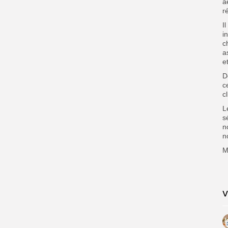
a
r
I
i
c
a
e
D
c
c
L
s
n
n
M
V