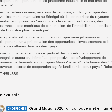
éroportuaires, portuaires et sa plateforme industrielle et maritime de
éférence”.
l est par ailleurs revenu, au cours de ce forum, sur la dynamique des
nvestissements marocains au Sénégal où, les entreprises du royaume
hérifien sont présentes “surtout dans le secteur des banques, des
ssurances, des matériaux de construction, de l’immobilier, des fertilisan
t de l’industrie pharmaceutique”.
eux panels ont clôturé ce forum économique sénégalo-marocain, dont
elui portant sur la présentation des opportunités d’investissement et le
limat des affaires dans les deux pays.
e second panel a réuni des experts et des officiels marocains et
énégalais autour du thème “Les perspectives de développement de
ouveaux partenariats économiques Maroc-Sénégal”, à la faveur des 17
ouveaux accords de coopération signés lundi par les deux pays à Raba
TN/BK/SBS
oir aussi :
DÉPÊCHES