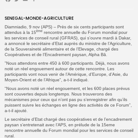
Facebook
Twitter
Email
Partager
SENEGAL-MONDE-AGRICULTURE
Diamniadio, 9 nov (APS) – Près de six cents participants sont
Search
Search
for:
ème
attendus à la 15
rencontre annuelle du Forum mondial pour
Button
les services de conseil rural (GFRAS), qui s’ouvre mardi à Dakar,
a annoncé le secrétaire d’Etat auprès du ministre de l’Agriculture,
FR
de la Souveraineté alimentaire et de l’Elevage, chargé des
Coopératives et de l’Encadrement paysan, Alpha Bâ.
”Nous attendons entre 450 à 600 participants. Déjà, nous avons
noté un réel engouement autour de cette rencontre. Les
participants vont nous venir de l’Amérique, d’Europe, d’Asie, du
Moyen-Orient et de l’Afrique”, a-t-il indiqué.
“Nous avons noté un réel engouement, et les 600 places prévus
sont couvertes depuis longtemps. Nous trouverons des
mécanismes pour ceux qui n’ont pas pu s’enregistrer afin qu’ils
puissent suivre les échanges en ligne des activités de ce Forum”,
a-t-il ajouté.
Le secrétaire d’Etat chargé des coopératives et de l’encadrement
paysan s’entretenait avec l’APS, en prélude de la 15eme
rencontre annuelle du Forum mondial pour les services de conseil
rural.