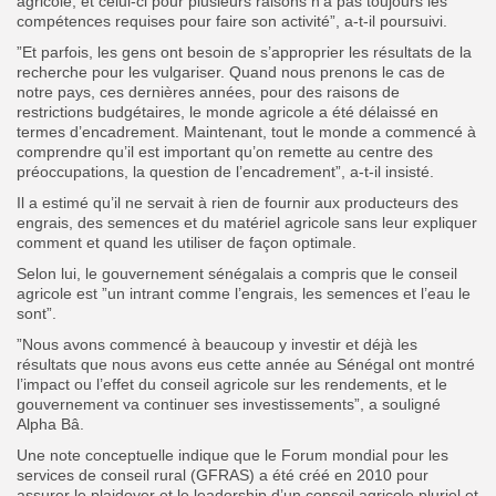
agricole, et celui-ci pour plusieurs raisons n’a pas toujours les
compétences requises pour faire son activité”, a-t-il poursuivi.
”Et parfois, les gens ont besoin de s’approprier les résultats de la
recherche pour les vulgariser. Quand nous prenons le cas de
notre pays, ces dernières années, pour des raisons de
restrictions budgétaires, le monde agricole a été délaissé en
termes d’encadrement. Maintenant, tout le monde a commencé à
comprendre qu’il est important qu’on remette au centre des
préoccupations, la question de l’encadrement”, a-t-il insisté.
Il a estimé qu’il ne servait à rien de fournir aux producteurs des
engrais, des semences et du matériel agricole sans leur expliquer
comment et quand les utiliser de façon optimale.
Selon lui, le gouvernement sénégalais a compris que le conseil
agricole est ”un intrant comme l’engrais, les semences et l’eau le
sont”.
”Nous avons commencé à beaucoup y investir et déjà les
résultats que nous avons eus cette année au Sénégal ont montré
l’impact ou l’effet du conseil agricole sur les rendements, et le
gouvernement va continuer ses investissements”, a souligné
Alpha Bâ.
Une note conceptuelle indique que le Forum mondial pour les
services de conseil rural (GFRAS) a été créé en 2010 pour
assurer le plaidoyer et le leadership d’un conseil agricole pluriel et