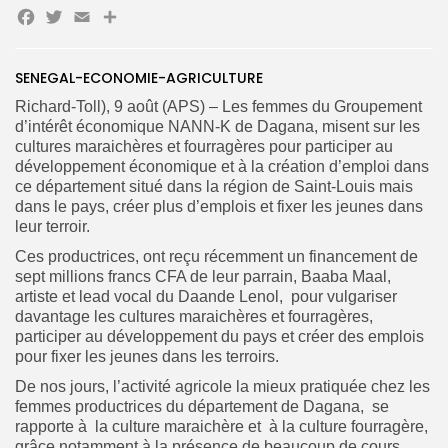
Facebook
Twitter
Email
Partager
SENEGAL-ECONOMIE-AGRICULTURE
Richard-Toll), 9 août (APS) – Les femmes du Groupement
d’intérêt économique NANN-K de Dagana, misent sur les
cultures maraichères et fourragères pour participer au
développement économique et à la création d’emploi dans
Search
Search
for:
ce département situé dans la région de Saint-Louis mais
Button
dans le pays, créer plus d’emplois et fixer les jeunes dans
FR
leur terroir.
Ces productrices, ont reçu récemment un financement de
sept millions francs CFA de leur parrain, Baaba Maal,
artiste et lead vocal du Daande Lenol, pour vulgariser
davantage les cultures maraichères et fourragères,
participer au développement du pays et créer des emplois
pour fixer les jeunes dans les terroirs.
De nos jours, l’activité agricole la mieux pratiquée chez les
femmes productrices du département de Dagana, se
rapporte à la culture maraichère et à la culture fourragère,
grâce notamment à la présence de beaucoup de cours